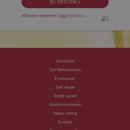
Allerede medlem? Logg inn her »
prot
prot
Priva
Priva
Startsiden
Om Møteplassen
Funksjoner
Søk single
Single synes
Solskinnshistorier
Sikker dating
Kontakt