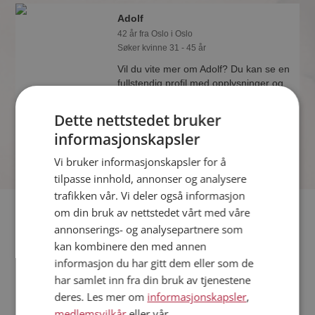
Adolf
42 år fra Oslo i Oslo
Søker kvinne 31 - 45 år
Vil du vite mer om Adolf? Du kan se en
fullstendig profil med opplysninger og
bilder hvis du er medlem på
Møteplassen.
Dette nettstedet bruker
informasjonskapsler
Vi bruker informasjonskapsler for å
tilpasse innhold, annonser og analysere
trafikken vår. Vi deler også informasjon
Fler single
om din bruk av nettstedet vårt med våre
annonserings- og analysepartnere som
kan kombinere den med annen
Flere singlemenn fra Oslo
:
Zaharia Stefan
,
Omer
,
Loris
informasjon du har gitt dem eller som de
Kvinner fra Oslo
har samlet inn fra din bruk av tjenestene
Date kvinner i Norge
deres. Les mer om
informasjonskapsler
,
Date menn i Norge
medlemsvilkår
eller vår