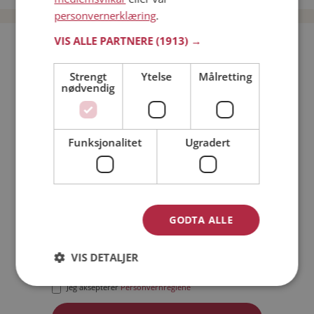
personvernerklæring
.
VIS ALLE PARTNERE
(1913) →
Bli medlem gratis!
Strengt
Ytelse
Målretting
nødvendig
Jeg er en:
Mann
Kvinne
Min alder:
Funksjonalitet
Ugradert
GODTA ALLE
VIS DETALJER
Jeg aksepterer
Medlemsvilkårene
Jeg aksepterer
Personvernreglene