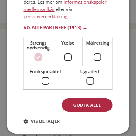
deres. Les mer om
informasjonskapsler
,
Date kvinner i Norge
medlemsvilkår
eller vår
Date menn i Norge
personvernerklæring
.
VIS ALLE PARTNERE
(1913) →
Bli medlem gratis!
Strengt
Ytelse
Målretting
nødvendig
Jeg er en:
Mann
Kvinne
Funksjonalitet
Ugradert
Min alder:
GODTA ALLE
VIS DETALJER