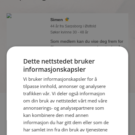
Simen
44 år fra Sarpsborg i Østfold
Søker kvinne 30 - 48 år
Som medlem kan du vise deg frem for
Simen og tusener av andre single på
Møteplassen! Ta sjansen og se hvem
Dette nettstedet bruker
som synes du er interessant.
informasjonskapsler
Vi bruker informasjonskapsler for å
tilpasse innhold, annonser og analysere
trafikken vår. Vi deler også informasjon
om din bruk av nettstedet vårt med våre
Fler single
annonserings- og analysepartnere som
kan kombinere den med annen
Flere singlemenn fra Sarpsborg
:
Bjørn
,
Jim Rino
,
Ole
informasjon du har gitt dem eller som de
Morten
har samlet inn fra din bruk av tjenestene
Kvinner fra Sarpsborg