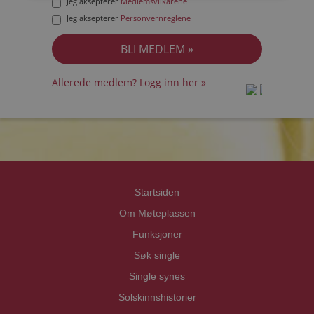
Jeg aksepterer
Medlemsvilkårene
Jeg aksepterer
Personvernreglene
Allerede medlem? Logg inn her »
prot
prot
Priva
Priva
Startsiden
Om Møteplassen
Funksjoner
Søk single
Single synes
Solskinnshistorier