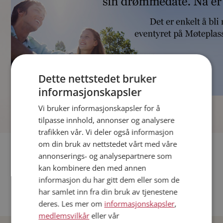
Dette nettstedet bruker
informasjonskapsler
]
Vi bruker informasjonskapsler for å
tilpasse innhold, annonser og analysere
trafikken vår. Vi deler også informasjon
om din bruk av nettstedet vårt med våre
Fler single
annonserings- og analysepartnere som
kan kombinere den med annen
Andre single fra Oslo
informasjon du har gitt dem eller som de
Date menn i Norge
har samlet inn fra din bruk av tjenestene
Date kvinner i Norge
deres. Les mer om
informasjonskapsler
,
medlemsvilkår
eller vår