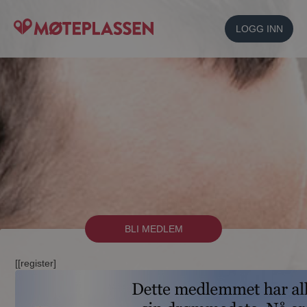
LOGG INN
BLI MEDLEM
[[register]