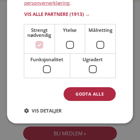
personvernerklæring
.
Bli medlem gratis!
VIS ALLE PARTNERE
(1913) →
Strengt
Ytelse
Målretting
Jeg er en:
Mann
Kvinne
nødvendig
Min alder:
Funksjonalitet
Ugradert
GODTA ALLE
VIS DETALJER
Jeg aksepterer
Medlemsvilkårene
Jeg aksepterer
Personvernreglene