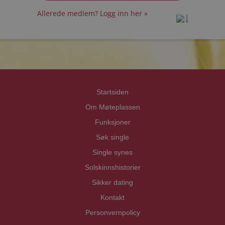
Allerede medlem? Logg inn her »
prot
prot
Priva
Priva
Startsiden
Om Møteplassen
Funksjoner
Søk single
Single synes
Solskinnshistorier
Sikker dating
Kontakt
Personvernpolicy