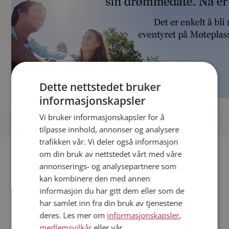
Dette nettstedet bruker
informasjonskapsler
]
Vi bruker informasjonskapsler for å
tilpasse innhold, annonser og analysere
trafikken vår. Vi deler også informasjon
Fler single
om din bruk av nettstedet vårt med våre
annonserings- og analysepartnere som
kan kombinere den med annen
Andre single fra Kongsberg
informasjon du har gitt dem eller som de
Kvinner fra Kongsberg
har samlet inn fra din bruk av tjenestene
Date kvinner i Norge
deres. Les mer om
informasjonskapsler
,
Date menn i Norge
medlemsvilkår
eller vår