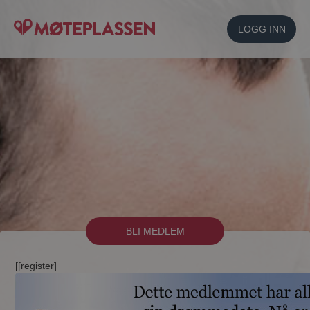
LOGG INN
BLI MEDLEM
[[register]