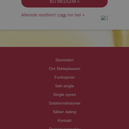
Allerede medlem? Logg inn her »
prot
prot
Priva
Priva
Startsiden
Om Møteplassen
Funksjoner
Søk single
Single synes
Solskinnshistorier
Sikker dating
Kontakt