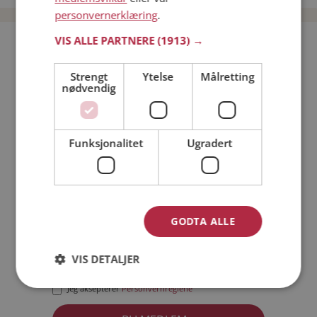
personvernerklæring
.
VIS ALLE PARTNERE
(1913) →
Bli medlem gratis!
Strengt
Ytelse
Målretting
nødvendig
Jeg er en:
Mann
Kvinne
Min alder:
Funksjonalitet
Ugradert
GODTA ALLE
VIS DETALJER
Jeg aksepterer
Medlemsvilkårene
Jeg aksepterer
Personvernreglene