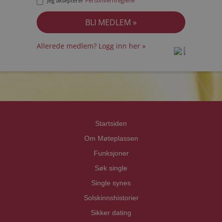
Jeg aksepterer
Personvernreglene
Allerede medlem? Logg inn her »
prot
prot
Priva
Priva
Startsiden
Om Møteplassen
Funksjoner
Søk single
Single synes
Solskinnshistorier
Sikker dating