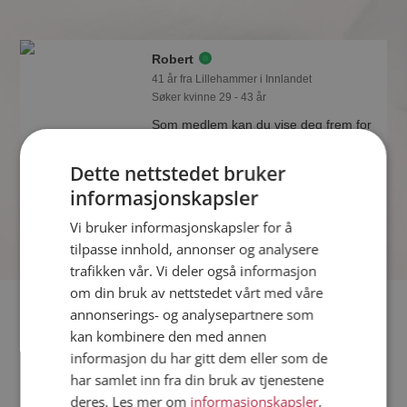
Robert
41 år fra Lillehammer i Innlandet
Søker kvinne 29 - 43 år
Som medlem kan du vise deg frem for
Robert og tusener av andre single på
Møteplassen! Ta sjansen og se hvem
Dette nettstedet bruker
som synes du er interessant.
informasjonskapsler
Online nå!
Vi bruker informasjonskapsler for å
tilpasse innhold, annonser og analysere
trafikken vår. Vi deler også informasjon
om din bruk av nettstedet vårt med våre
Fler single
annonserings- og analysepartnere som
kan kombinere den med annen
informasjon du har gitt dem eller som de
Flere singlemenn fra Lillehammer
:
Thor Erik
,
Jonny
,
Erik
har samlet inn fra din bruk av tjenestene
Kvinner fra Lillehammer
deres. Les mer om
informasjonskapsler
,
Date kvinner i Norge