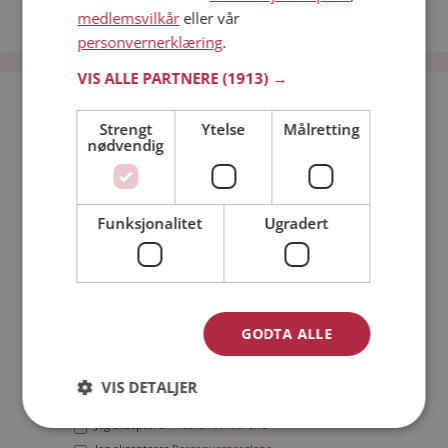
medlemsvilkår
eller vår
Date menn i Norge
personvernerklæring
.
VIS ALLE PARTNERE
(1913) →
Bli medlem gratis!
Strengt
Ytelse
Målretting
nødvendig
Jeg er en:
Mann
Kvinne
Min alder:
Funksjonalitet
Ugradert
GODTA ALLE
VIS DETALJER
Jeg aksepterer
Medlemsvilkårene