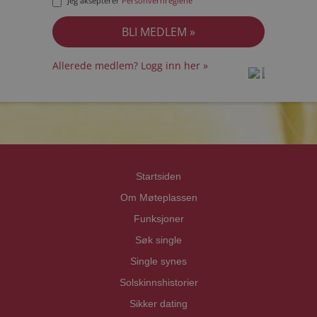
Jeg aksepterer
Personvernreglene
Allerede medlem? Logg inn her »
prot
prot
Priva
Priva
Startsiden
Om Møteplassen
Funksjoner
Søk single
Single synes
Solskinnshistorier
Sikker dating