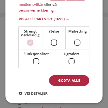
medlemsvilkår
eller vår
Date menn i Norge
personvernerklæring
.
VIS ALLE PARTNERE
(1695) →
Bli medlem gratis!
Strengt
Ytelse
Målretting
nødvendig
Jeg er en:
Mann
Kvinne
Min alder:
Funksjonalitet
Ugradert
GODTA ALLE
VIS DETALJER
Jeg aksepterer
Medlemsvilkårene