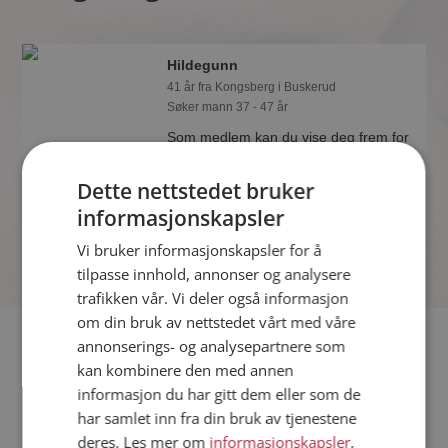
Hildegunn
41 år fra Kongsberg i Buskerud
Søker mann 37 - 47 år
Som medlem kan du vise deg frem for
Hildegunn og tusener av andre single
på Møteplassen! Ta sjansen og se
Dette nettstedet bruker
hvem som synes du er interessant.
informasjonskapsler
Vi bruker informasjonskapsler for å
tilpasse innhold, annonser og analysere
trafikken vår. Vi deler også informasjon
om din bruk av nettstedet vårt med våre
Fler single
annonserings- og analysepartnere som
kan kombinere den med annen
informasjon du har gitt dem eller som de
Flere singlekvinner fra Kongsberg
:
Lara
,
Veronika
,
Meg
har samlet inn fra din bruk av tjenestene
Menn fra Kongsberg
deres. Les mer om
informasjonskapsler
,
Date kvinner i Norge