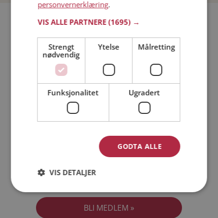
personvernerklæring
.
Bli medlem gratis!
VIS ALLE PARTNERE
(1695) →
Strengt
Ytelse
Målretting
Jeg er en:
Mann
Kvinne
nødvendig
Min alder:
Funksjonalitet
Ugradert
GODTA ALLE
VIS DETALJER
Jeg aksepterer
Medlemsvilkårene
Jeg aksepterer
Personvernreglene