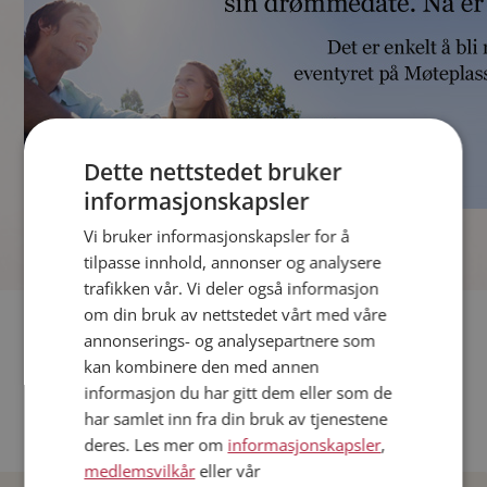
Dette nettstedet bruker
informasjonskapsler
]
Vi bruker informasjonskapsler for å
tilpasse innhold, annonser og analysere
trafikken vår. Vi deler også informasjon
om din bruk av nettstedet vårt med våre
Fler single
annonserings- og analysepartnere som
kan kombinere den med annen
Andre single fra Oslo
informasjon du har gitt dem eller som de
Date menn i Norge
har samlet inn fra din bruk av tjenestene
Date kvinner i Norge
deres. Les mer om
informasjonskapsler
,
medlemsvilkår
eller vår