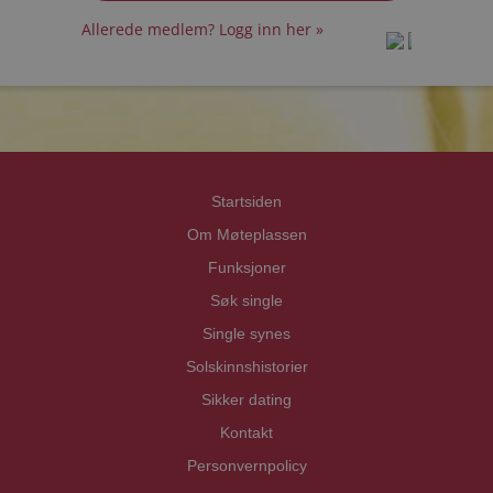
Allerede medlem? Logg inn her »
prot
prot
Priva
Priva
Startsiden
Om Møteplassen
Funksjoner
Søk single
Single synes
Solskinnshistorier
Sikker dating
Kontakt
Personvernpolicy