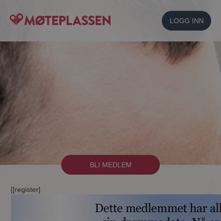
LOGG INN
BLI MEDLEM
[[register]