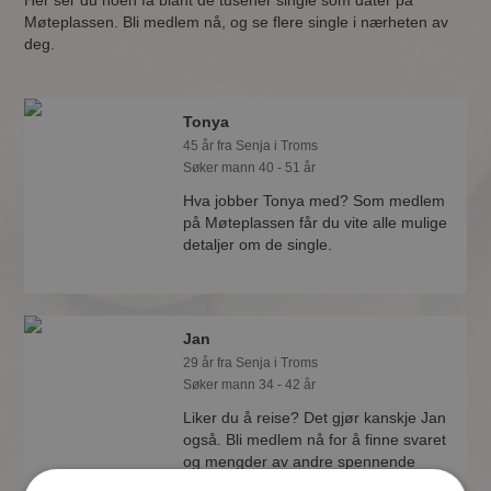
Her ser du noen få blant de tusener single som dater på
Møteplassen. Bli medlem nå, og se flere single i nærheten av
deg.
Tonya
45 år fra Senja i Troms
Søker mann 40 - 51 år
Hva jobber Tonya med? Som medlem
på Møteplassen får du vite alle mulige
detaljer om de single.
Jan
29 år fra Senja i Troms
Søker mann 34 - 42 år
Liker du å reise? Det gjør kanskje Jan
også. Bli medlem nå for å finne svaret
og mengder av andre spennende
fakta.