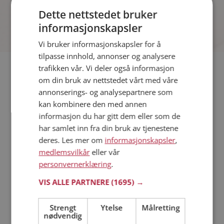
Dette nettstedet bruker
informasjonskapsler
Vi bruker informasjonskapsler for å
tilpasse innhold, annonser og analysere
trafikken vår. Vi deler også informasjon
Hvis du søker dating i Senja har du kommet til riktig sted. På
om din bruk av nettstedet vårt med våre
Møteplassen kan du bli medlem og søke blant tusenvis av
annonserings- og analysepartnere som
datinginteresserte single i Senja
kan kombinere den med annen
informasjon du har gitt dem eller som de
Läs mer
har samlet inn fra din bruk av tjenestene
deres. Les mer om
informasjonskapsler
,
medlemsvilkår
eller vår
Trinn 1 - Bli medlem og lag en presentasjon
personvernerklæring
.
Trinn 2 - Slik fungerer våre søkefunksjoner
Trinn 3 - Tips til hvordan du tar kontakt
VIS ALLE PARTNERE
(1695) →
Sikker dating
Dating på mobilen
Strengt
Ytelse
Målretting
Dating på Møteplassen
nødvendig