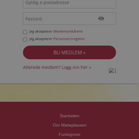
Jeg aksepterer
Medlemsvilkårene
Jeg aksepterer
Personvernreglene
Allerede medlem? Logg inn her »
prot
prot
Priva
Priva
Startsiden
Om Møteplassen
Funksjoner