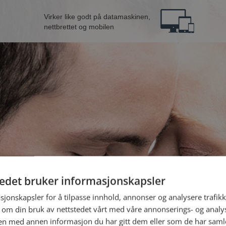
Virker like godt på datamaskinen,
nettbrettet og mobilen
tedet bruker informasjonskapsler
ra Larvik
B
sjonskapsler for å tilpasse innhold, annonser og analysere trafikk
 om din bruk av nettstedet vårt med våre annonserings- og anal
n med annen informasjon du har gitt dem eller som de har samlet
Jeg er en: