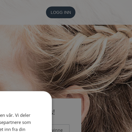
LOGG INN
li medlem gratis!
en vår. Vi deler
ysepartnere som
 inn fra din
Mann
Kvinne