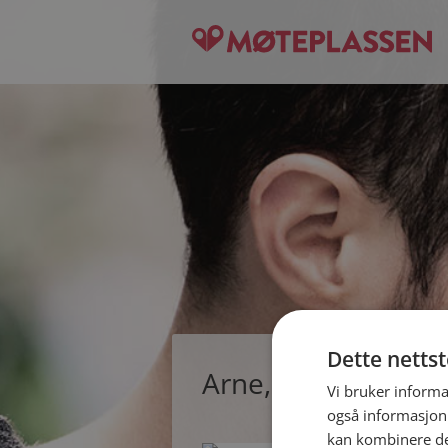
Dette netts
Arne, single mann f
Vi bruker informa
også informasjon
kan kombinere de