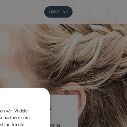
LOGG INN
li medlem gratis!
en vår. Vi deler
ysepartnere som
 inn fra din
Mann
Kvinne