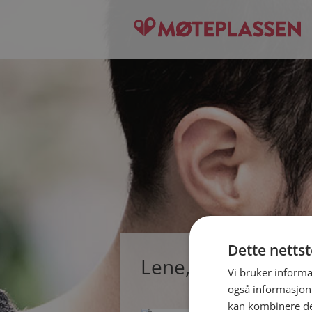
Dette netts
Lene, single kvinne
Vi bruker informa
også informasjon
kan kombinere de