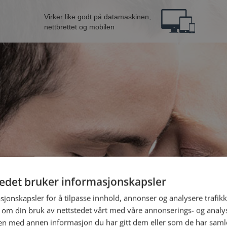
Virker like godt på datamaskinen,
nettbrettet og mobilen
tedet bruker informasjonskapsler
 fra Orkland
B
sjonskapsler for å tilpasse innhold, annonser og analysere trafikk
 om din bruk av nettstedet vårt med våre annonserings- og anal
n med annen informasjon du har gitt dem eller som de har samlet
Jeg er en: