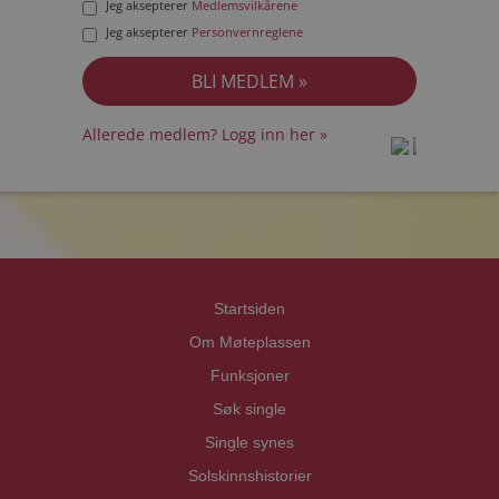
Jeg aksepterer
Medlemsvilkårene
Jeg aksepterer
Personvernreglene
Allerede medlem? Logg inn her »
prot
prot
Priva
Priva
Startsiden
Om Møteplassen
Funksjoner
Søk single
Single synes
Solskinnshistorier