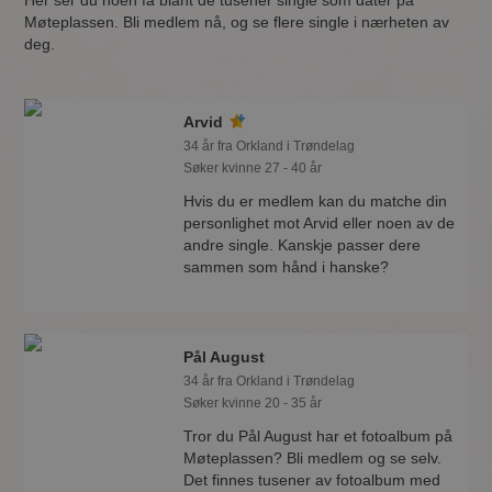
Her ser du noen få blant de tusener single som dater på
Møteplassen. Bli medlem nå, og se flere single i nærheten av
deg.
Arvid
34 år fra Orkland i Trøndelag
Søker kvinne 27 - 40 år
Hvis du er medlem kan du matche din
personlighet mot Arvid eller noen av de
andre single. Kanskje passer dere
sammen som hånd i hanske?
Pål August
34 år fra Orkland i Trøndelag
Søker kvinne 20 - 35 år
Tror du Pål August har et fotoalbum på
Møteplassen? Bli medlem og se selv.
Det finnes tusener av fotoalbum med