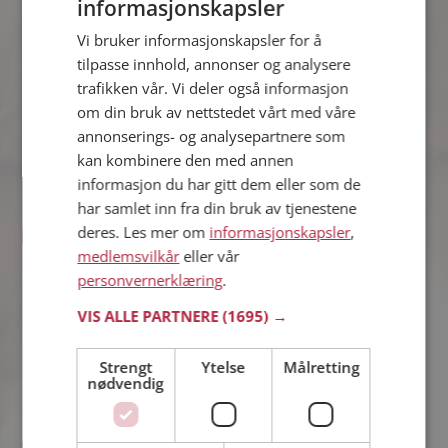
informasjonskapsler
Andreas
Vi bruker informasjonskapsler for å
37 år fra Orkland i Trøndelag
tilpasse innhold, annonser og analysere
Søker kvinne 32 - 37 år
trafikken vår. Vi deler også informasjon
Virker ikke denne single personen
om din bruk av nettstedet vårt med våre
hyggelig? Det tar bare ett minutt å bli
annonserings- og analysepartnere som
medlem på Møteplassen, slik at du kan
kan kombinere den med annen
finne ut alt om Andreas.
informasjon du har gitt dem eller som de
har samlet inn fra din bruk av tjenestene
deres. Les mer om
informasjonskapsler
,
Asle91
medlemsvilkår
eller vår
34 år fra Orkland i Trøndelag
personvernerklæring
.
Søker kvinne 18 - 68 år
VIS ALLE PARTNERE
(1695) →
Om ett minutt kan du være medlem på
Møteplassen, og se om Asle91 er
drømmende eller praktisk! Det er
Strengt
Ytelse
Målretting
nødvendig
lettere å finne kjærligheten på nettet!