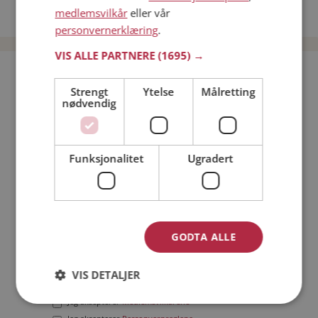
medlemsvilkår
eller vår
Date menn i Norge
personvernerklæring
.
VIS ALLE PARTNERE
(1695) →
Bli medlem gratis!
Strengt
Ytelse
Målretting
nødvendig
Jeg er en:
Mann
Kvinne
Min alder:
Funksjonalitet
Ugradert
GODTA ALLE
VIS DETALJER
Jeg aksepterer
Medlemsvilkårene