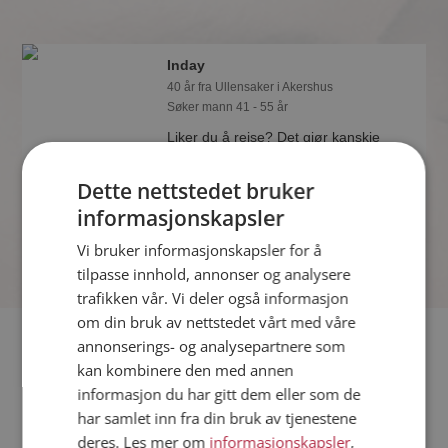
Inday
40 år fra Ullensaker i Akershus
Søker mann 41 - 55 år
Liker du å reise? Det gjør kanskje
Inday også. Bli medlem nå for å finne
svaret og mengder av andre
Dette nettstedet bruker
spennende fakta.
informasjonskapsler
Vi bruker informasjonskapsler for å
tilpasse innhold, annonser og analysere
trafikken vår. Vi deler også informasjon
om din bruk av nettstedet vårt med våre
Fler single
annonserings- og analysepartnere som
kan kombinere den med annen
informasjon du har gitt dem eller som de
Flere singlekvinner fra Ullensaker
:
Ida
,
Hilde Midtsian
,
Stine
har samlet inn fra din bruk av tjenestene
Menn fra Ullensaker
deres. Les mer om
informasjonskapsler
,
Date kvinner i Norge