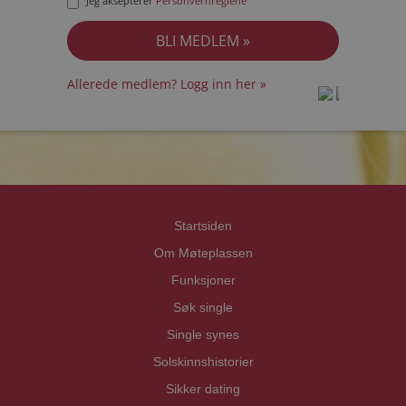
Jeg aksepterer
Personvernreglene
Allerede medlem? Logg inn her »
prot
prot
Priva
Priva
Startsiden
Om Møteplassen
Funksjoner
Søk single
Single synes
Solskinnshistorier
Sikker dating