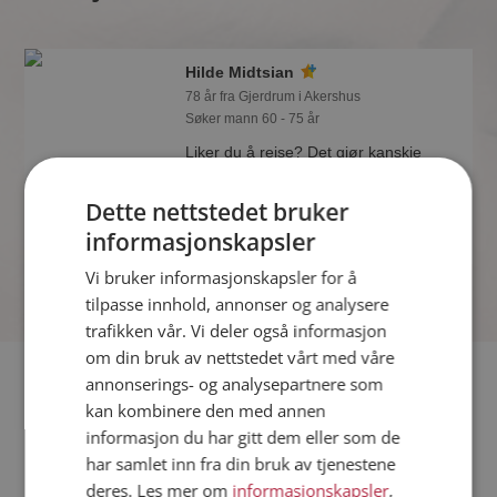
Hilde Midtsian
78 år fra Gjerdrum i Akershus
Søker mann 60 - 75 år
Liker du å reise? Det gjør kanskje
Hilde Midtsian også. Bli medlem nå for
å finne svaret og mengder av andre
Dette nettstedet bruker
spennende fakta.
informasjonskapsler
Vi bruker informasjonskapsler for å
tilpasse innhold, annonser og analysere
trafikken vår. Vi deler også informasjon
om din bruk av nettstedet vårt med våre
Fler single
annonserings- og analysepartnere som
kan kombinere den med annen
informasjon du har gitt dem eller som de
Flere singlekvinner fra Gjerdrum
:
Stine
,
Ingebjørg
,
Torunn
har samlet inn fra din bruk av tjenestene
Menn fra Gjerdrum
deres. Les mer om
informasjonskapsler
,
Date kvinner i Norge