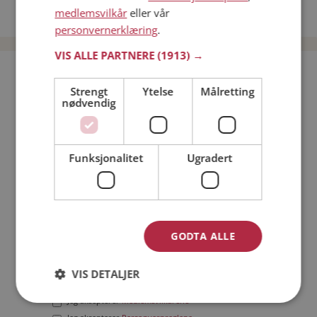
medlemsvilkår
eller vår
Date menn i Norge
personvernerklæring
.
VIS ALLE PARTNERE
(1913) →
Bli medlem gratis!
Strengt
Ytelse
Målretting
nødvendig
Jeg er en:
Mann
Kvinne
Min alder:
Funksjonalitet
Ugradert
GODTA ALLE
VIS DETALJER
Jeg aksepterer
Medlemsvilkårene