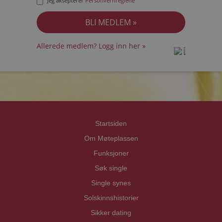
Jeg aksepterer
Personvernreglene
Allerede medlem? Logg inn her »
prot
prot
Priva
Priva
Startsiden
Om Møteplassen
Funksjoner
Søk single
Single synes
Solskinnshistorier
Sikker dating