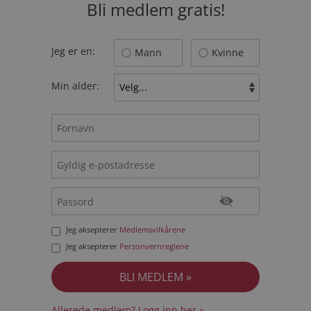
Bli medlem gratis!
Jeg er en:
Mann
Kvinne
Min alder:
Jeg aksepterer
Medlemsvilkårene
Jeg aksepterer
Personvernreglene
Allerede medlem? Logg inn her »