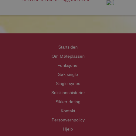
prot
prot
Priva
Priva
Startsiden
Om Møteplassen
Funksjoner
Søk single
Single synes
Solskinnshistorier
Sikker dating
Kontakt
Personvernpolicy
Hjelp