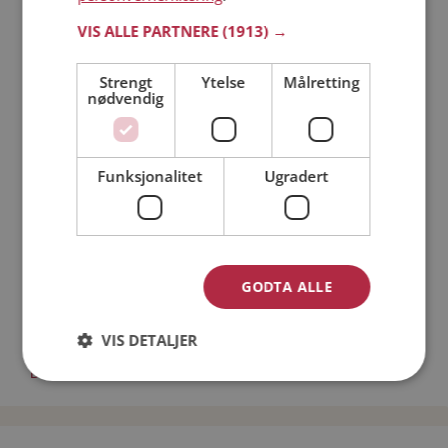
Läs mer
VIS ALLE PARTNERE
(1913) →
Strengt
Ytelse
Målretting
Trinn 1 - Bli medlem og lag en presentasjon
nødvendig
Trinn 2 - Slik fungerer våre søkefunksjoner
Trinn 3 - Tips til hvordan du tar kontakt
Sikker dating
Funksjonalitet
Ugradert
Dating på mobilen
Dating på Møteplassen
Nettdatingtips
Match Making på Møteplassen
Single synes
GODTA ALLE
Kvinner fra Gjerdrum
VIS DETALJER
Date kvinner i Norge
Date menn i Norge