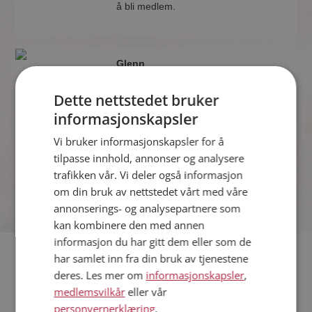
å bli medlem.
Glenn
41 år fra Gjerdrum i Akershus
Søker kvinne 29 - 43 år
Dette nettstedet bruker
Som medlem kan du vise deg frem for
informasjonskapsler
Glenn og tusener av andre single på
Vi bruker informasjonskapsler for å
Møteplassen! Ta sjansen og se hvem
som synes du er interessant.
tilpasse innhold, annonser og analysere
trafikken vår. Vi deler også informasjon
om din bruk av nettstedet vårt med våre
annonserings- og analysepartnere som
kan kombinere den med annen
informasjon du har gitt dem eller som de
har samlet inn fra din bruk av tjenestene
Hvis du søker dating i Gjerdrum har du kommet til riktig sted.
deres. Les mer om
informasjonskapsler
,
På Møteplassen kan du bli medlem og søke blant tusenvis av
medlemsvilkår
eller vår
datinginteresserte single i Gjerdrum
personvernerklæring
.