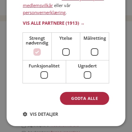
medlemsvilkår
eller vår
Date menn i Norge
personvernerklæring
.
VIS ALLE PARTNERE
(1913) →
Bli medlem gratis!
Strengt
Ytelse
Målretting
nødvendig
Jeg er en:
Mann
Kvinne
Min alder:
Funksjonalitet
Ugradert
GODTA ALLE
VIS DETALJER
Jeg aksepterer
Medlemsvilkårene