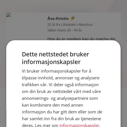
Åse-Kristin
33 år fra Lillestrøm i Akershus
Søker mann 30 - 40 år
Hvis du er medlem kan du matche din
personlighet mot Åse-Kristin eller noen
av de andre single. Kanskje passer
Dette nettstedet bruker
dere sammen som hånd i hanske?
informasjonskapsler
Vi bruker informasjonskapsler for å
tilpasse innhold, annonser og analysere
trafikken vår. Vi deler også informasjon
om din bruk av nettstedet vårt med våre
Fler single
annonserings- og analysepartnere som
kan kombinere den med annen
informasjon du har gitt dem eller som de
Flere singlekvinner fra Lillestrøm
:
Ragnhild
,
Marina
,
Linda
har samlet inn fra din bruk av tjenestene
Menn fra Lillestrøm
deres. Les mer om
informasjonskapsler
,
Date kvinner i Norge