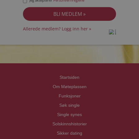
Jeg aksepterer
Personvernreglene
Allerede medlem? Logg inn her »
prot
prot
Priva
Priva
Startsiden
Om Møteplassen
Funksjoner
Søk single
Single synes
Solskinnshistorier
Sikker dating