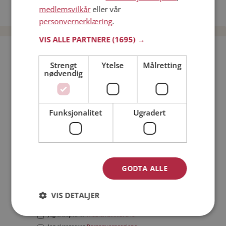
medlemsvilkår
eller vår
Date menn i Norge
personvernerklæring
.
VIS ALLE PARTNERE
(1695) →
Bli medlem gratis!
Strengt
Ytelse
Målretting
nødvendig
Jeg er en:
Mann
Kvinne
Min alder:
Funksjonalitet
Ugradert
GODTA ALLE
VIS DETALJER
Jeg aksepterer
Medlemsvilkårene