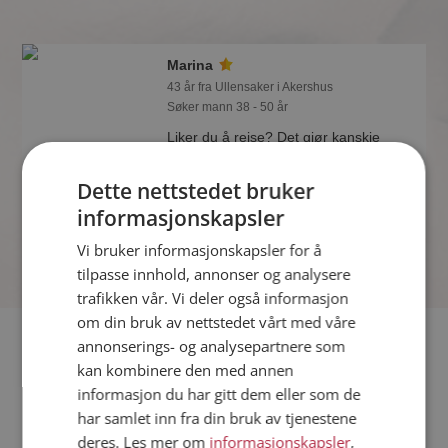
Marina
43 år fra Ullensaker i Akershus
Søker mann 38 - 50 år
Liker du å reise? Det gjør kanskje
Marina også. Bli medlem nå for å finne
svaret og mengder av andre
Dette nettstedet bruker
spennende fakta.
informasjonskapsler
Vi bruker informasjonskapsler for å
tilpasse innhold, annonser og analysere
trafikken vår. Vi deler også informasjon
om din bruk av nettstedet vårt med våre
Fler single
annonserings- og analysepartnere som
kan kombinere den med annen
informasjon du har gitt dem eller som de
Flere singlekvinner fra Ullensaker
:
Linda
,
Nina
,
Anki
har samlet inn fra din bruk av tjenestene
Menn fra Ullensaker
deres. Les mer om
informasjonskapsler
,
Date kvinner i Norge