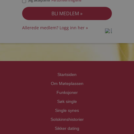
Jeg aksepterer
Personvernreglene
Allerede medlem? Logg inn her »
prot
prot
Priva
Priva
Startsiden
Om Møteplassen
Funksjoner
Søk single
Single synes
Solskinnshistorier
Sikker dating