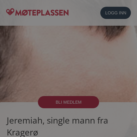
LOGG INN
BLI MEDLEM
Jeremiah, single mann fra
Kragerø