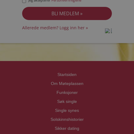
Jeg aksepterer
Personvernreglene
Allerede medlem? Logg inn her »
prot
prot
Priva
Priva
Startsiden
Om Møteplassen
Funksjoner
Søk single
Single synes
Solskinnshistorier
Sikker dating