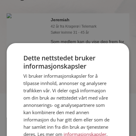
Jeremiah
42 år fra Kragerø i Telemark
Søker kvinne 31 - 45 år
Som medlem kan du vise deg frem for
Jeremiah og tusener av andre single
på Møteplassen! Ta sjansen og se
Dette nettstedet bruker
hvem som synes du er interessant.
informasjonskapsler
Vi bruker informasjonskapsler for å
tilpasse innhold, annonser og analysere
trafikken vår. Vi deler også informasjon
om din bruk av nettstedet vårt med våre
Fler single
annonserings- og analysepartnere som
kan kombinere den med annen
informasjon du har gitt dem eller som de
Flere singlemenn fra Kragerø
:
Knut
,
Joachim
,
Martin
har samlet inn fra din bruk av tjenestene
Kvinner fra Kragerø
deres. Les mer om
informasjonskapsler
,
Date kvinner i Norge