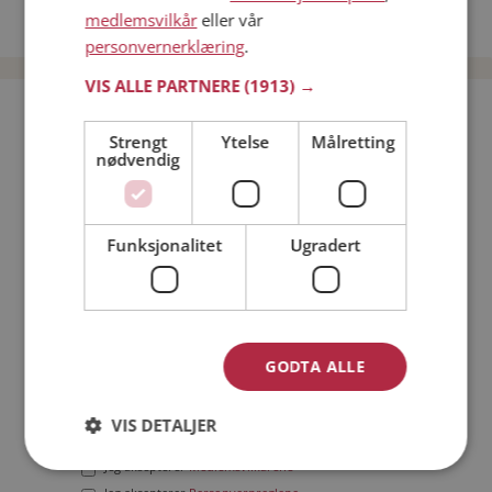
medlemsvilkår
eller vår
Date menn i Norge
personvernerklæring
.
VIS ALLE PARTNERE
(1913) →
Bli medlem gratis!
Strengt
Ytelse
Målretting
nødvendig
Jeg er en:
Mann
Kvinne
Min alder:
Funksjonalitet
Ugradert
GODTA ALLE
VIS DETALJER
Jeg aksepterer
Medlemsvilkårene