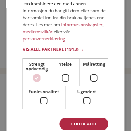
kan kombinere den med annen
Dating på mobilen
informasjon du har gitt dem eller som de
Dating på Møteplassen
har samlet inn fra din bruk av tjenestene
Nettdatingtips
deres. Les mer om
informasjonskapsler
,
Match Making på Møteplassen
medlemsvilkår
eller vår
Single synes
personvernerklæring
.
Menn fra Etnedal
VIS ALLE PARTNERE
(1913) →
Date kvinner i Norge
Date menn i Norge
Strengt
Ytelse
Målretting
nødvendig
Bli medlem gratis!
Funksjonalitet
Ugradert
Jeg er en:
Mann
Kvinne
Min alder:
GODTA ALLE