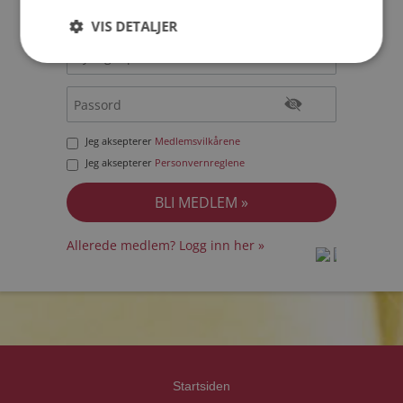
VIS DETALJER
Jeg aksepterer
Medlemsvilkårene
Jeg aksepterer
Personvernreglene
Allerede medlem? Logg inn her »
prot
prot
Priva
Priva
Startsiden