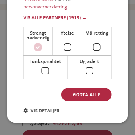
personvernerklæring
.
VIS ALLE PARTNERE
(1913) →
Bli medlem gratis!
Strengt
Ytelse
Målretting
nødvendig
Jeg er en:
Mann
Kvinne
Min alder:
Funksjonalitet
Ugradert
GODTA ALLE
VIS DETALJER
Jeg aksepterer
Medlemsvilkårene
Jeg aksepterer
Personvernreglene