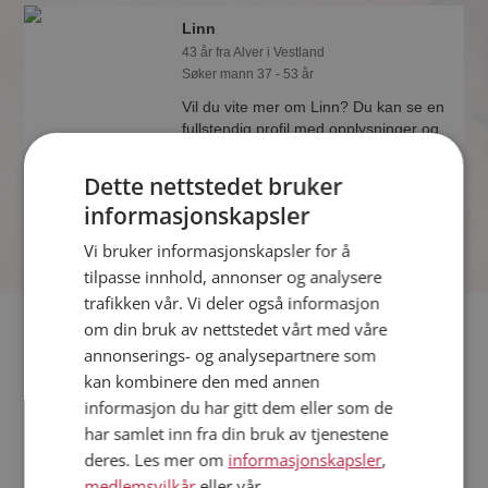
Linn
43 år fra Alver i Vestland
Søker mann 37 - 53 år
Vil du vite mer om Linn? Du kan se en
fullstendig profil med opplysninger og
bilder hvis du er medlem på
Møteplassen.
Dette nettstedet bruker
informasjonskapsler
Vi bruker informasjonskapsler for å
tilpasse innhold, annonser og analysere
trafikken vår. Vi deler også informasjon
Fler single
om din bruk av nettstedet vårt med våre
annonserings- og analysepartnere som
kan kombinere den med annen
Flere singlekvinner fra Alver
:
Andrea
,
Rigmor
,
Ann Christin
informasjon du har gitt dem eller som de
Menn fra Alver
har samlet inn fra din bruk av tjenestene
Date kvinner i Norge
deres. Les mer om
informasjonskapsler
,
Date menn i Norge
medlemsvilkår
eller vår