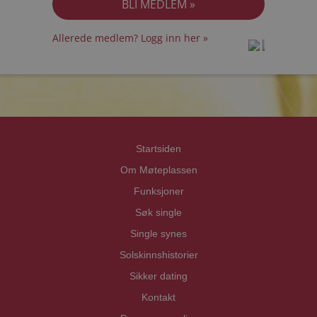
Allerede medlem? Logg inn her »
prot
prot
Priva
Priva
Startsiden
Om Møteplassen
Funksjoner
Søk single
Single synes
Solskinnshistorier
Sikker dating
Kontakt