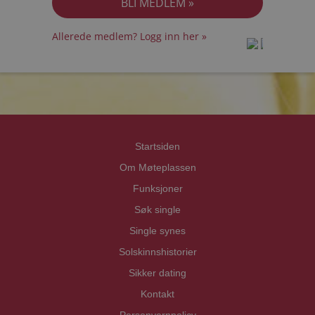
Allerede medlem? Logg inn her »
prot
prot
Priva
Priva
Startsiden
Om Møteplassen
Funksjoner
Søk single
Single synes
Solskinnshistorier
Sikker dating
Kontakt