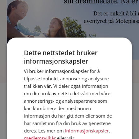
Dette nettstedet bruker
informasjonskapsler
]
Vi bruker informasjonskapsler for å
tilpasse innhold, annonser og analysere
trafikken vår. Vi deler også informasjon
Fler single
om din bruk av nettstedet vårt med våre
annonserings- og analysepartnere som
kan kombinere den med annen
Andre single fra Bergen
informasjon du har gitt dem eller som de
Menn fra Bergen
har samlet inn fra din bruk av tjenestene
Date kvinner i Norge
deres. Les mer om
informasjonskapsler
,
Date menn i Norge
medlemsvilkår
eller vår