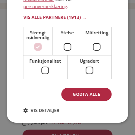
personvernerklæring
.
VIS ALLE PARTNERE
(1913) →
Bli medlem gratis!
Strengt
Ytelse
Målretting
nødvendig
Jeg er en:
Mann
Kvinne
Min alder:
Funksjonalitet
Ugradert
GODTA ALLE
VIS DETALJER
Jeg aksepterer
Medlemsvilkårene
Jeg aksepterer
Personvernreglene