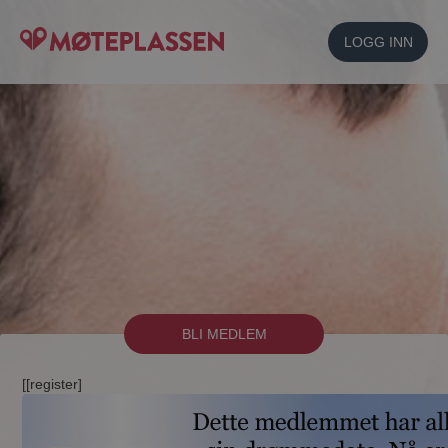
LOGG INN
BLI MEDLEM
[[register]