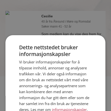
Cecilie
40 år fra Ålesund i Møre og Romsdal
Søker mann 41 - 52 år
Som medlem kan du vise deg frem for
Cecilie og tusener av andre single på
Møteplassen! Ta sjansen og se hvem
Dette nettstedet bruker
som synes du er interessant.
informasjonskapsler
Vi bruker informasjonskapsler for å
tilpasse innhold, annonser og analysere
trafikken vår. Vi deler også informasjon
om din bruk av nettstedet vårt med våre
Fler single
annonserings- og analysepartnere som
kan kombinere den med annen
informasjon du har gitt dem eller som de
Flere singlekvinner fra Ålesund
:
June Paulin
,
Olga
,
Lena
har samlet inn fra din bruk av tjenestene
Menn fra Ålesund
deres. Les mer om
informasjonskapsler
,
Date kvinner i Norge