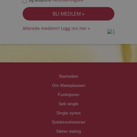
Jeg aksepterer
Personvernreglene
Allerede medlem? Logg inn her »
prot
prot
Priva
Priva
Startsiden
Om Møteplassen
Funksjoner
Søk single
Single synes
Solskinnshistorier
Sikker dating