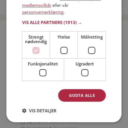
medlemsvilkår
eller vår
Date menn i Norge
personvernerklæring
.
VIS ALLE PARTNERE
(1913) →
Bli medlem gratis!
Strengt
Ytelse
Målretting
nødvendig
Jeg er en:
Mann
Kvinne
Min alder:
Funksjonalitet
Ugradert
GODTA ALLE
VIS DETALJER
Jeg aksepterer
Medlemsvilkårene