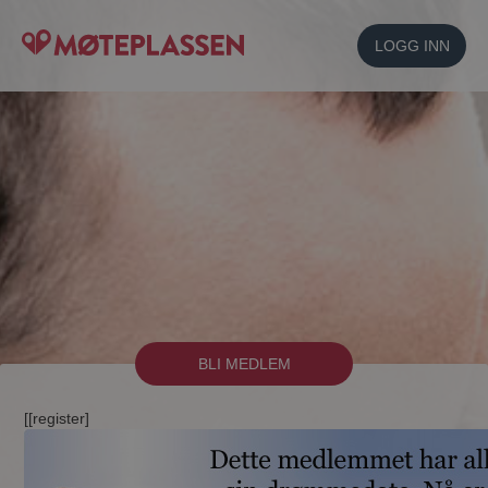
LOGG INN
BLI MEDLEM
[[register]