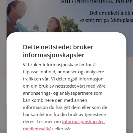
Dette nettstedet bruker
informasjonskapsler
]
Vi bruker informasjonskapsler for å
tilpasse innhold, annonser og analysere
trafikken vår. Vi deler også informasjon
om din bruk av nettstedet vårt med våre
Fler single
annonserings- og analysepartnere som
kan kombinere den med annen
Andre single fra Oslo
informasjon du har gitt dem eller som de
Date menn i Norge
har samlet inn fra din bruk av tjenestene
Date kvinner i Norge
deres. Les mer om
informasjonskapsler
,
medlemsvilkår
eller vår