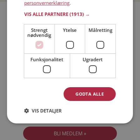
personvernerklæring
.
Bli medlem gratis!
VIS ALLE PARTNERE
(1913) →
Strengt
Ytelse
Målretting
Jeg er en:
Mann
Kvinne
nødvendig
Min alder:
Funksjonalitet
Ugradert
GODTA ALLE
VIS DETALJER
Jeg aksepterer
Medlemsvilkårene
Jeg aksepterer
Personvernreglene