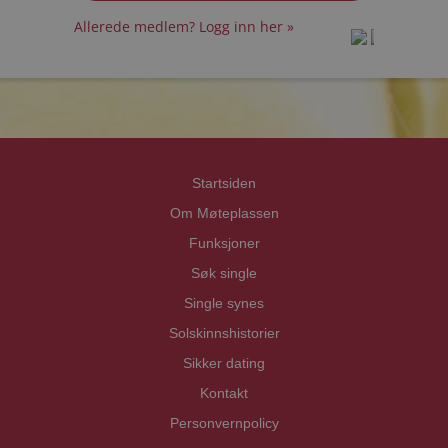
Allerede medlem? Logg inn her »
prot
prot
Priva
Priva
Startsiden
Om Møteplassen
Funksjoner
Søk single
Single synes
Solskinnshistorier
Sikker dating
Kontakt
Personvernpolicy