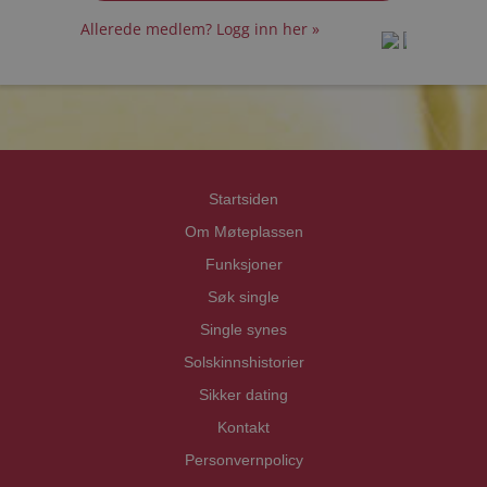
Allerede medlem? Logg inn her »
prot
prot
Priva
Priva
Startsiden
Om Møteplassen
Funksjoner
Søk single
Single synes
Solskinnshistorier
Sikker dating
Kontakt
Personvernpolicy