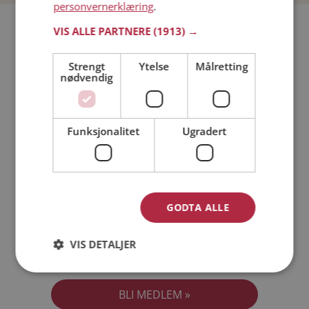
personvernerklæring
.
Bli medlem gratis!
VIS ALLE PARTNERE
(1913) →
Strengt
Ytelse
Målretting
Jeg er en:
Mann
Kvinne
nødvendig
Min alder:
Funksjonalitet
Ugradert
GODTA ALLE
VIS DETALJER
Jeg aksepterer
Medlemsvilkårene
Jeg aksepterer
Personvernreglene