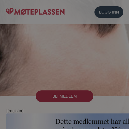
LOGG INN
BLI MEDLEM
[[register]