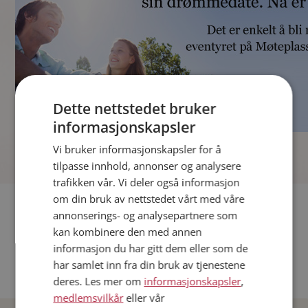
Dette nettstedet bruker
informasjonskapsler
]
Vi bruker informasjonskapsler for å
tilpasse innhold, annonser og analysere
trafikken vår. Vi deler også informasjon
om din bruk av nettstedet vårt med våre
Fler single
annonserings- og analysepartnere som
kan kombinere den med annen
Andre single fra Oslo
informasjon du har gitt dem eller som de
Date menn i Norge
har samlet inn fra din bruk av tjenestene
Date kvinner i Norge
deres. Les mer om
informasjonskapsler
,
medlemsvilkår
eller vår