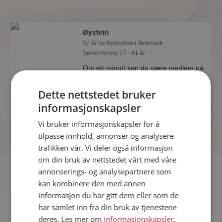
Øystein
37 år fra Notodden i Telemark
Søker kvinne 27 - 41 år
Om ett minutt kan du være medlem på
Møteplassen, og se om Øystein er
drømmende eller praktisk! Det er
Dette nettstedet bruker
lettere å finne kjærligheten på nettet!
informasjonskapsler
Vi bruker informasjonskapsler for å
tilpasse innhold, annonser og analysere
trafikken vår. Vi deler også informasjon
om din bruk av nettstedet vårt med våre
Fler single
annonserings- og analysepartnere som
kan kombinere den med annen
informasjon du har gitt dem eller som de
Flere singlemenn fra Notodden
:
Savner En
,
Thomas
,
Johan
har samlet inn fra din bruk av tjenestene
Kvinner fra Notodden
deres. Les mer om
informasjonskapsler
,
Date kvinner i Norge