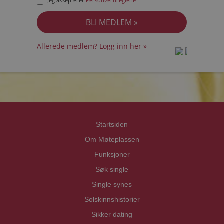
Jeg aksepterer
Personvernreglene
Allerede medlem? Logg inn her »
prot
prot
Priva
Priva
Startsiden
Om Møteplassen
Funksjoner
Søk single
Single synes
Solskinnshistorier
Sikker dating