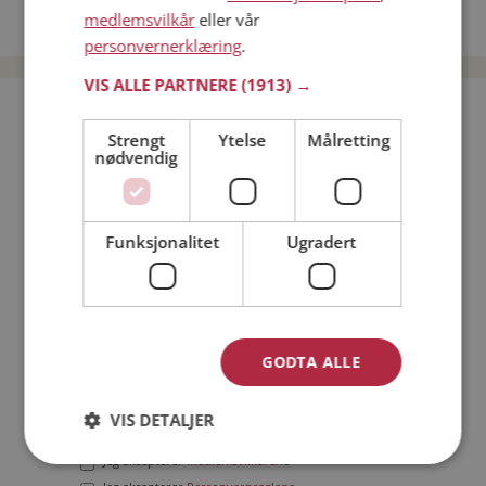
medlemsvilkår
eller vår
Date menn i Norge
personvernerklæring
.
VIS ALLE PARTNERE
(1913) →
Bli medlem gratis!
Strengt
Ytelse
Målretting
nødvendig
Jeg er en:
Mann
Kvinne
Min alder:
Funksjonalitet
Ugradert
GODTA ALLE
VIS DETALJER
Jeg aksepterer
Medlemsvilkårene