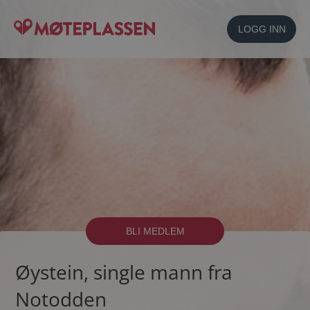
LOGG INN
BLI MEDLEM
Øystein, single mann fra
Notodden