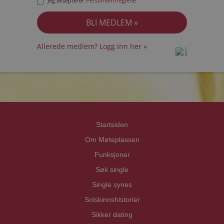
Jeg aksepterer
Personvernreglene
Allerede medlem? Logg inn her »
prot
prot
Priva
Priva
Startsiden
Om Møteplassen
Funksjoner
Søk single
Single synes
Solskinnshistorier
Sikker dating