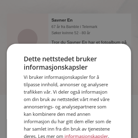
Savner En
67 år fra Bamble i Telemark
Søker kvinne 52 - 80 år
Tror du Savner En har et fotoalbum på
Møteplassen? Bli medlem og se selv.
Det finnes tusener av fotoalbum med
Dette nettstedet bruker
spennende bilder på sidene.
informasjonskapsler
Vi bruker informasjonskapsler for å
tilpasse innhold, annonser og analysere
trafikken vår. Vi deler også informasjon
om din bruk av nettstedet vårt med våre
Fler single
annonserings- og analysepartnere som
kan kombinere den med annen
informasjon du har gitt dem eller som de
Flere singlemenn fra Bamble
:
Thomas
,
Johan
,
Jebe
har samlet inn fra din bruk av tjenestene
Kvinner fra Bamble
deres. Les mer om
informasjonskapsler
,
Date kvinner i Norge