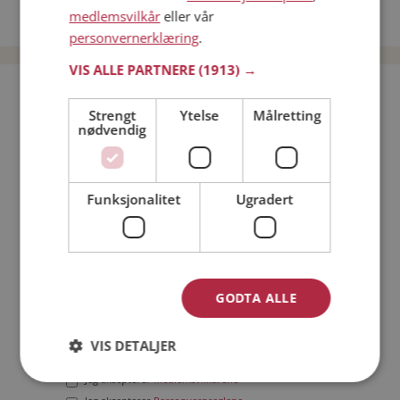
medlemsvilkår
eller vår
Date menn i Norge
personvernerklæring
.
VIS ALLE PARTNERE
(1913) →
Bli medlem gratis!
Strengt
Ytelse
Målretting
nødvendig
Jeg er en:
Mann
Kvinne
Min alder:
Funksjonalitet
Ugradert
GODTA ALLE
VIS DETALJER
Jeg aksepterer
Medlemsvilkårene