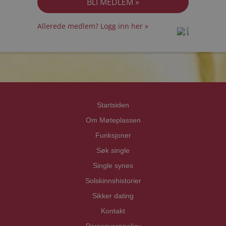
Allerede medlem? Logg inn her »
prot
prot
Priva
Priva
Startsiden
Om Møteplassen
Funksjoner
Søk single
Single synes
Solskinnshistorier
Sikker dating
Kontakt