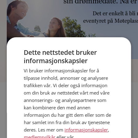
Dette nettstedet bruker
informasjonskapsler
]
Vi bruker informasjonskapsler for å
tilpasse innhold, annonser og analysere
trafikken vår. Vi deler også informasjon
Fler single
om din bruk av nettstedet vårt med våre
annonserings- og analysepartnere som
kan kombinere den med annen
Andre single fra Fredrikstad
informasjon du har gitt dem eller som de
Menn fra Fredrikstad
har samlet inn fra din bruk av tjenestene
Date kvinner i Norge
deres. Les mer om
informasjonskapsler
,
Date menn i Norge
medlemsvilkår
eller vår