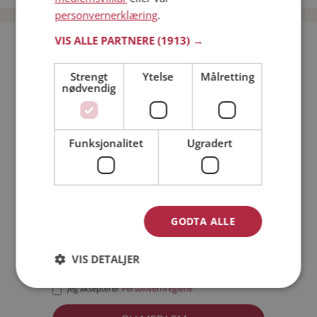
personvernerklæring
.
VIS ALLE PARTNERE
(1913) →
Bli medlem gratis!
Strengt
Ytelse
Målretting
nødvendig
Jeg er en:
Mann
Kvinne
Min alder:
Funksjonalitet
Ugradert
GODTA ALLE
VIS DETALJER
Jeg aksepterer
Medlemsvilkårene
Jeg aksepterer
Personvernreglene