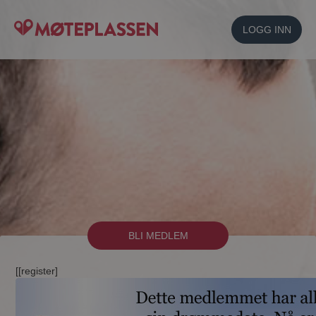
LOGG INN
BLI MEDLEM
[[register]