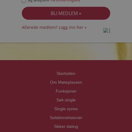
Jeg aksepterer
Personvernreglene
Allerede medlem? Logg inn her »
prot
prot
Priva
Priva
Startsiden
Om Møteplassen
Funksjoner
Søk single
Single synes
Solskinnshistorier
Sikker dating