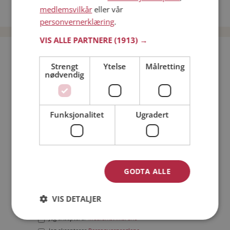
medlemsvilkår
eller vår
Date menn i Norge
personvernerklæring
.
VIS ALLE PARTNERE
(1913) →
Bli medlem gratis!
Strengt
Ytelse
Målretting
nødvendig
Jeg er en:
Mann
Kvinne
Min alder:
Funksjonalitet
Ugradert
GODTA ALLE
VIS DETALJER
Jeg aksepterer
Medlemsvilkårene