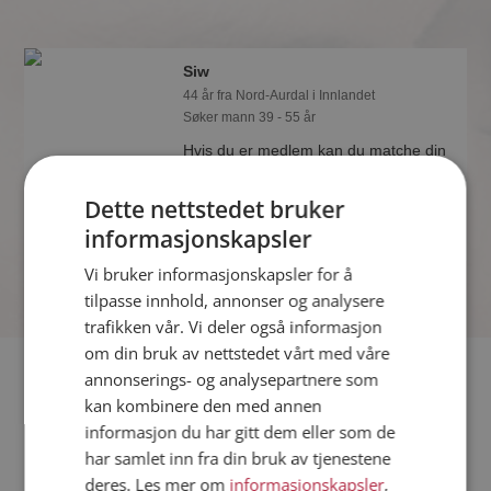
Siw
44 år fra Nord-Aurdal i Innlandet
Søker mann 39 - 55 år
Hvis du er medlem kan du matche din
personlighet mot Siw eller noen av de
andre single. Kanskje passer dere
Dette nettstedet bruker
sammen som hånd i hanske?
informasjonskapsler
Vi bruker informasjonskapsler for å
tilpasse innhold, annonser og analysere
trafikken vår. Vi deler også informasjon
om din bruk av nettstedet vårt med våre
Fler single
annonserings- og analysepartnere som
kan kombinere den med annen
informasjon du har gitt dem eller som de
Flere singlekvinner fra Nord-Aurdal
:
Bjørg
,
Yeniffer
,
Amayeta
har samlet inn fra din bruk av tjenestene
Menn fra Nord-Aurdal
deres. Les mer om
informasjonskapsler
,
Date kvinner i Norge