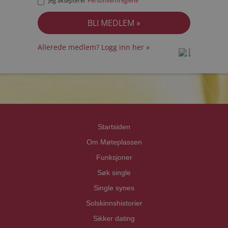
Jeg aksepterer
Personvernreglene
Allerede medlem? Logg inn her »
prot
prot
Priva
Priva
Startsiden
Om Møteplassen
Funksjoner
Søk single
Single synes
Solskinnshistorier
Sikker dating