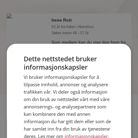
Irene Roti
52 år fra Asker i Akershus
Søker mann 46 - 57 år
Som medlem kan du vise deg frem for
Irene Roti og tusener av andre single
på Møteplassen! Ta sjansen og se
Dette nettstedet bruker
hvem som synes du er interessant.
informasjonskapsler
Vi bruker informasjonskapsler for å
tilpasse innhold, annonser og analysere
trafikken vår. Vi deler også informasjon
om din bruk av nettstedet vårt med våre
Fler single
annonserings- og analysepartnere som
kan kombinere den med annen
informasjon du har gitt dem eller som de
Flere singlekvinner fra Asker
:
Tnj
,
Verostein
,
Toril
har samlet inn fra din bruk av tjenestene
Menn fra Asker
deres. Les mer om
informasjonskapsler
,
Date kvinner i Norge