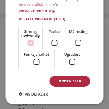
medlemsvilkår
eller vår
Date menn i Norge
personvernerklæring
.
VIS ALLE PARTNERE
(1913) →
Bli medlem gratis!
Strengt
Ytelse
Målretting
nødvendig
Jeg er en:
Mann
Kvinne
Min alder:
Funksjonalitet
Ugradert
GODTA ALLE
VIS DETALJER
Jeg aksepterer
Medlemsvilkårene