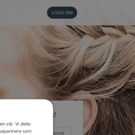
LOGG INN
li medlem gratis!
en vår. Vi deler
ysepartnere som
Mann
Kvinne