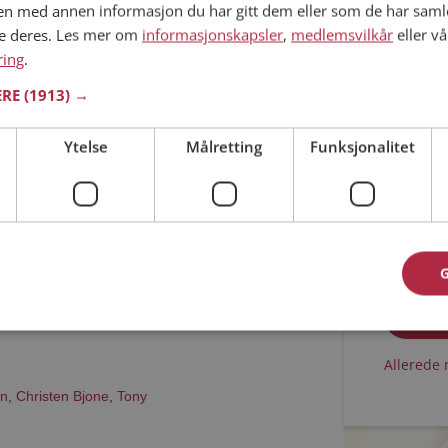
n med annen informasjon du har gitt dem eller som de har samlet
ne deres. Les mer om
informasjonskapsler
,
medlemsvilkår
eller vå
Min alder
e
ring
.
mer i Innlandet
ERE
(1913) →
50 år
Søker Kjæreste er den rette for deg? Bli medlem
Ytelse
Målretting
Funksjonalitet
 Kjæreste liker å gjøre om kvelden. Kanskje en
st som deg selv?
Jeg aks
Jeg aks
Allerede 
in
,
Christen Bjone
,
Tony