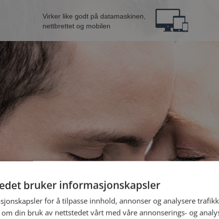
Virker like godt på datamaskinen,
nettbrettet og mobilen
ngle mann fra
tedet bruker informasjonskapsler
B
sjonskapsler for å tilpasse innhold, annonser og analysere trafikk
 om din bruk av nettstedet vårt med våre annonserings- og anal
Jeg er en: