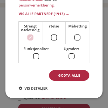
personvernerklæring
.
VIS ALLE PARTNERE
(1913) →
Bli medlem gratis!
Strengt
Ytelse
Målretting
nødvendig
Jeg er en:
Mann
Kvinne
Min alder:
Funksjonalitet
Ugradert
GODTA ALLE
VIS DETALJER
Jeg aksepterer
Medlemsvilkårene
Jeg aksepterer
Personvernreglene