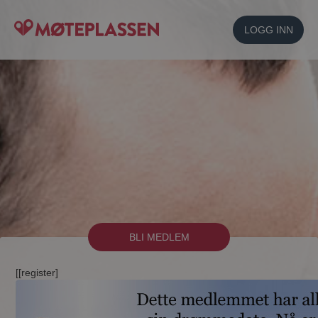
LOGG INN
BLI MEDLEM
[[register]