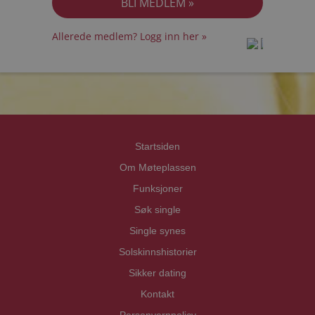
Allerede medlem? Logg inn her »
prot
prot
Priva
Priva
Startsiden
Om Møteplassen
Funksjoner
Søk single
Single synes
Solskinnshistorier
Sikker dating
Kontakt