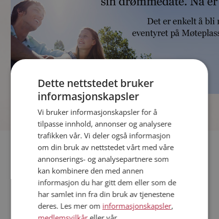
Dette nettstedet bruker
informasjonskapsler
]
Vi bruker informasjonskapsler for å
tilpasse innhold, annonser og analysere
trafikken vår. Vi deler også informasjon
Fler single
om din bruk av nettstedet vårt med våre
annonserings- og analysepartnere som
kan kombinere den med annen
Andre single fra Verdal
informasjon du har gitt dem eller som de
Kvinner fra Verdal
har samlet inn fra din bruk av tjenestene
Date kvinner i Norge
deres. Les mer om
informasjonskapsler
,
Date menn i Norge
medlemsvilkår
eller vår