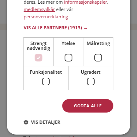
deres. Les mer om
informasjonskapsler
,
Date kvinner i Norge
medlemsvilkår
eller vår
Date menn i Norge
personvernerklæring
.
VIS ALLE PARTNERE
(1913) →
Bli medlem gratis!
Strengt
Ytelse
Målretting
nødvendig
Jeg er en:
Mann
Kvinne
Funksjonalitet
Ugradert
Min alder:
GODTA ALLE
VIS DETALJER