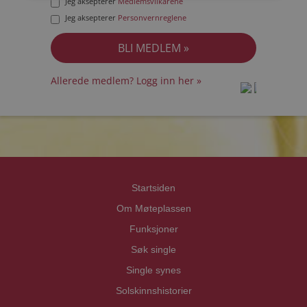
Jeg aksepterer
Medlemsvilkårene
Jeg aksepterer
Personvernreglene
Allerede medlem? Logg inn her »
prot
prot
Priva
Priva
Startsiden
Om Møteplassen
Funksjoner
Søk single
Single synes
Solskinnshistorier