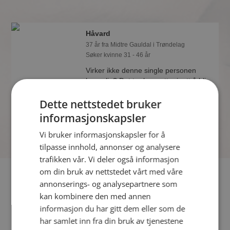
Håvard
37 år fra Midtre Gauldal i Trøndelag
Søker kvinne 31 - 46 år
Virker ikke denne single personen
hyggelig? Det tar bare ett minutt å bli
medlem på Møteplassen, slik at du kan
Dette nettstedet bruker
finne ut alt om Håvard.
informasjonskapsler
Vi bruker informasjonskapsler for å
tilpasse innhold, annonser og analysere
trafikken vår. Vi deler også informasjon
om din bruk av nettstedet vårt med våre
Fler single
annonserings- og analysepartnere som
kan kombinere den med annen
Flere singlemenn fra Midtre Gauldal
:
Arnstein
,
Bjørn
,
informasjon du har gitt dem eller som de
Andreas
har samlet inn fra din bruk av tjenestene
Kvinner fra Midtre Gauldal