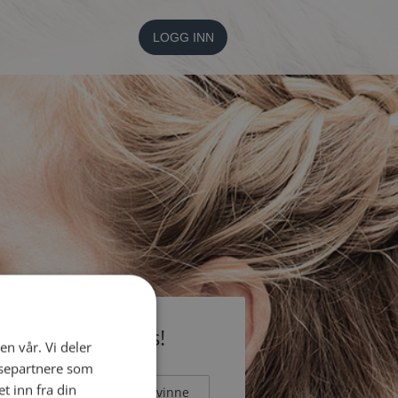
LOGG INN
li medlem gratis!
en vår. Vi deler
ysepartnere som
 inn fra din
Mann
Kvinne