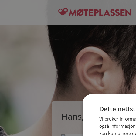
Dette netts
Hans, single mann 
Vi bruker informa
også informasjon
kan kombinere de