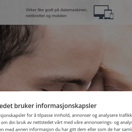
Virker like godt på datamaskinen,
nettbrettet og mobilen
tedet bruker informasjonskapsler
fra Rælingen
B
sjonskapsler for å tilpasse innhold, annonser og analysere trafikk
 om din bruk av nettstedet vårt med våre annonserings- og anal
n med annen informasjon du har gitt dem eller som de har samlet
Jeg er en: