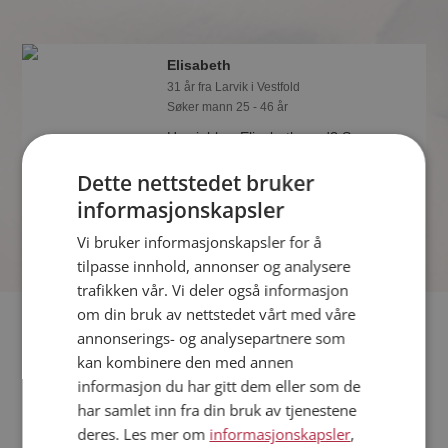
Elisabeth
31 år fra Larvik i Vestfold
Søker mann 25 - 46 år
Hva jobber Elisabeth med? Som
medlem på Møteplassen får du vite
Dette nettstedet bruker
alle mulige detaljer om de single.
informasjonskapsler
Vi bruker informasjonskapsler for å
tilpasse innhold, annonser og analysere
trafikken vår. Vi deler også informasjon
om din bruk av nettstedet vårt med våre
Fler single
annonserings- og analysepartnere som
kan kombinere den med annen
Flere singlekvinner fra Larvik
:
Guri
,
Kristin
,
Petra
informasjon du har gitt dem eller som de
Menn fra Larvik
har samlet inn fra din bruk av tjenestene
Date kvinner i Norge
deres. Les mer om
informasjonskapsler
,