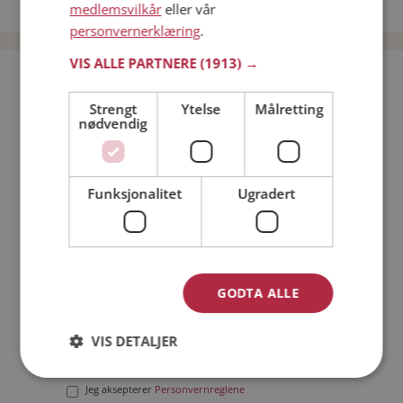
Date menn i Norge
medlemsvilkår
eller vår
personvernerklæring
.
VIS ALLE PARTNERE
(1913) →
Bli medlem gratis!
Strengt
Ytelse
Målretting
nødvendig
Jeg er en:
Mann
Kvinne
Min alder:
Funksjonalitet
Ugradert
GODTA ALLE
VIS DETALJER
Jeg aksepterer
Medlemsvilkårene
Jeg aksepterer
Personvernreglene