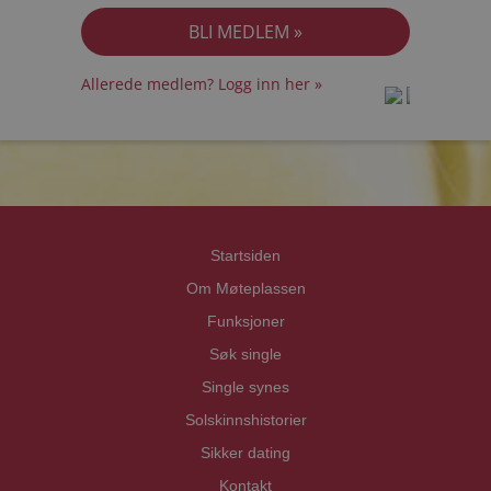
Allerede medlem? Logg inn her »
prot
prot
Priva
Priva
Startsiden
Om Møteplassen
Funksjoner
Søk single
Single synes
Solskinnshistorier
Sikker dating
Kontakt