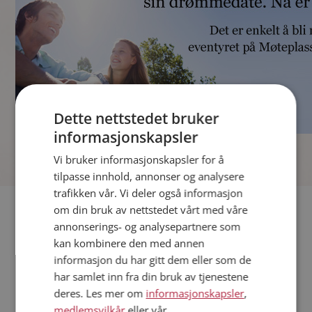
Dette nettstedet bruker
informasjonskapsler
]
Vi bruker informasjonskapsler for å
tilpasse innhold, annonser og analysere
trafikken vår. Vi deler også informasjon
Fler single
om din bruk av nettstedet vårt med våre
annonserings- og analysepartnere som
kan kombinere den med annen
Andre single fra Sandefjord
informasjon du har gitt dem eller som de
Kvinner fra Sandefjord
har samlet inn fra din bruk av tjenestene
Date kvinner i Norge
deres. Les mer om
informasjonskapsler
,
Date menn i Norge
medlemsvilkår
eller vår