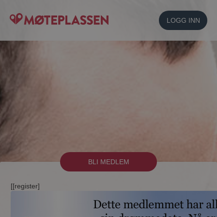
LOGG INN
BLI MEDLEM
[[register]