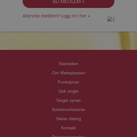
Allerede medlem? Logg inn her »
prot
prot
Priva
Priva
Startsiden
Om Møteplassen
Funksjoner
Søk single
Single synes
Solskinnshistorier
Sikker dating
Kontakt