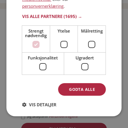
personvernerklæring
.
VIS ALLE PARTNERE
(1695) →
Bli medlem gratis!
Strengt
Ytelse
Målretting
nødvendig
Jeg er en:
Mann
Kvinne
Min alder:
Funksjonalitet
Ugradert
GODTA ALLE
VIS DETALJER
Jeg aksepterer
Medlemsvilkårene
Jeg aksepterer
Personvernreglene