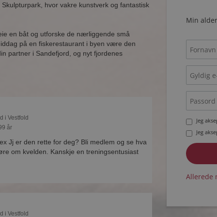
 Skulpturpark, hvor vakre kunstverk og fantastisk
Min alder
 leie en båt og utforske de nærliggende små
iddag på en fiskerestaurant i byen være den
in partner i Sandefjord, og nyt fjordenes
d i Vestfold
Jeg aks
99 år
Jeg aks
lex Jj er den rette for deg? Bli medlem og se hva
gjøre om kvelden. Kanskje en treningsentusiast
Allerede 
d i Vestfold