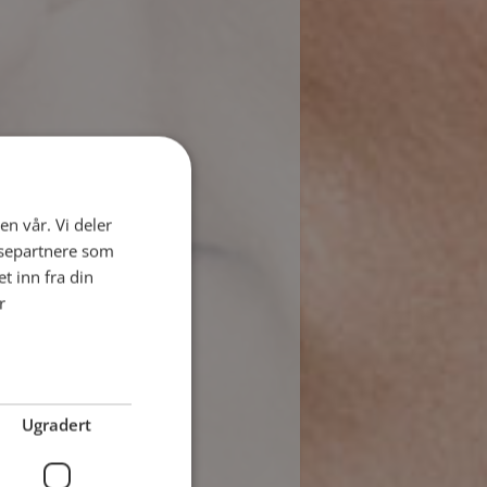
en vår. Vi deler
ysepartnere som
 inn fra din
r
Ugradert