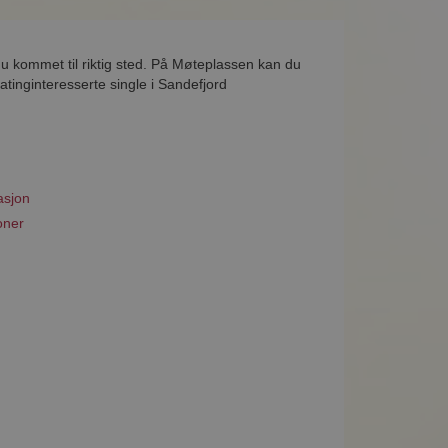
du kommet til riktig sted. På Møteplassen kan du
tinginteresserte single i Sandefjord
asjon
oner