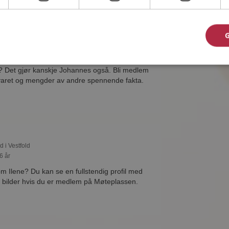
d i Vestfold
30 år
e? Det gjør kanskje Johannes også. Bli medlem
svaret og mengder av andre spennende fakta.
d i Vestfold
6 år
om Ilene? Du kan se en fullstendig profil med
 bilder hvis du er medlem på Møteplassen.