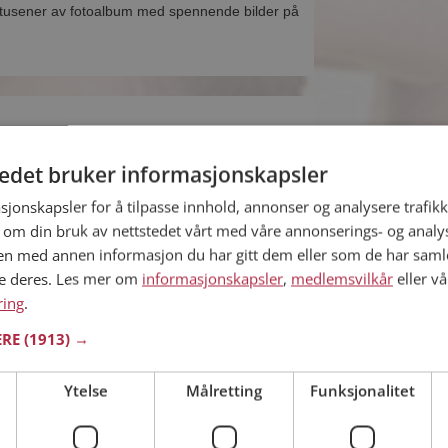
s tusener av fotoalbum med spennende bilder på
d i Vestfold
45 år
tedet bruker informasjonskapsler
ne single personen hyggelig? Det tar bare ett
sjonskapsler for å tilpasse innhold, annonser og analysere trafikk
lem på Møteplassen, slik at du kan finne ut alt
 om din bruk av nettstedet vårt med våre annonserings- og anal
n med annen informasjon du har gitt dem eller som de har samlet
ne deres. Les mer om
informasjonskapsler
,
medlemsvilkår
eller vå
ring
.
ERE
(1913) →
d i Vestfold
2 år
rina med? Som medlem på Møteplassen får du
Ytelse
Målretting
Funksjonalitet
 detaljer om de single.