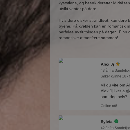
kyststiene, og besøk deretter Midtåsen
utsikt venter på dere.
Hvis dere elsker strandlivet, kan dere
øyene. På kvelden kan en romantisk m
perfekte avslutningen på dagen. Finn d
romantiske atmosfære sammen!
Alex Jj
43 år fra Sandefjor
Søker kvinne 18 - 
Vil du vite om A
Alex Jj liker å 
som deg selv?
Online nå!
Sylvia
42 år fra Sandefjor