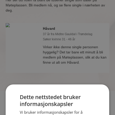
Her ser du noen få blant de tusener single som dater på
Møteplassen. Bli medlem nå, og se flere single i nærheten av
deg.
Håvard
37 år fra Midtre Gauldal i Trøndelag
Søker kvinne 31 - 46 år
Virker ikke denne single personen
hyggelig? Det tar bare ett minutt å bli
medlem på Møteplassen, slik at du kan
finne ut alt om Håvard.
Dette nettstedet bruker
Hvis du søker dating i Midtre Gauldal har du kommet til riktig
informasjonskapsler
sted. På Møteplassen kan du bli medlem og søke blant
Vi bruker informasjonskapsler for å
tusenvis av datinginteresserte single i Midtre Gauldal