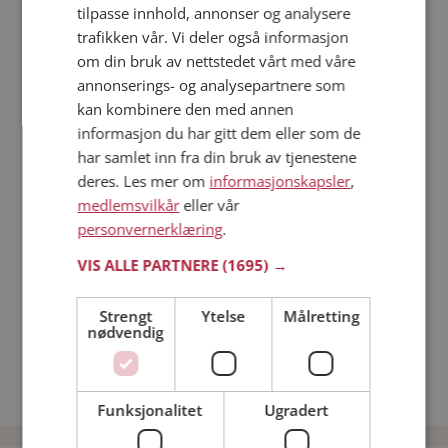
tilpasse innhold, annonser og analysere
trafikken vår. Vi deler også informasjon
Läs mer
om din bruk av nettstedet vårt med våre
annonserings- og analysepartnere som
Trinn 1 - Bli medlem og lag en presentasjon
kan kombinere den med annen
Trinn 2 - Slik fungerer våre søkefunksjoner
informasjon du har gitt dem eller som de
Trinn 3 - Tips til hvordan du tar kontakt
har samlet inn fra din bruk av tjenestene
deres. Les mer om
informasjonskapsler
,
Sikker dating
medlemsvilkår
eller vår
Dating på mobilen
personvernerklæring
.
Dating på Møteplassen
Nettdatingtips
VIS ALLE PARTNERE
(1695) →
Match Making på Møteplassen
Single synes
Strengt
Ytelse
Målretting
nødvendig
Kvinner fra Midtre Gauldal
Date kvinner i Norge
Date menn i Norge
Funksjonalitet
Ugradert