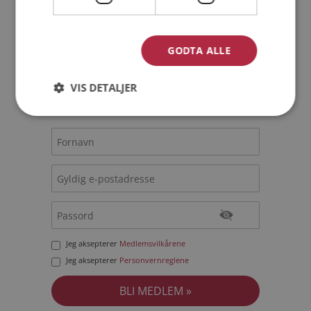
Bli medlem gratis!
GODTA ALLE
Jeg er en:
Mann
Kvinne
VIS DETALJER
Min alder:
Jeg aksepterer
Medlemsvilkårene
Jeg aksepterer
Personvernreglene