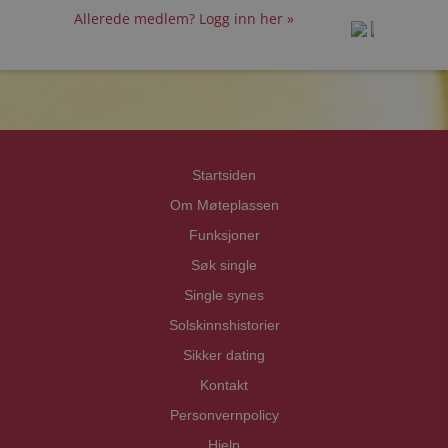
Allerede medlem? Logg inn her »
prot
prot
Priva
Priva
Startsiden
Om Møteplassen
Funksjoner
Søk single
Single synes
Solskinnshistorier
Sikker dating
Kontakt
Personvernpolicy
Hjelp