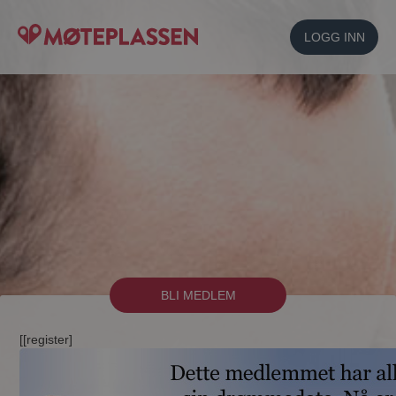
LOGG INN
BLI MEDLEM
[[register]