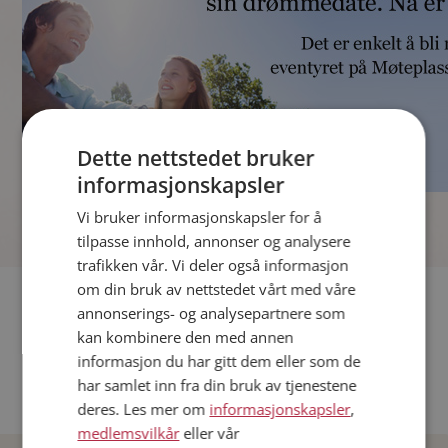
Dette nettstedet bruker
informasjonskapsler
]
Vi bruker informasjonskapsler for å
tilpasse innhold, annonser og analysere
trafikken vår. Vi deler også informasjon
om din bruk av nettstedet vårt med våre
Fler single
annonserings- og analysepartnere som
kan kombinere den med annen
Andre single fra Oslo
informasjon du har gitt dem eller som de
Date menn i Norge
har samlet inn fra din bruk av tjenestene
Date kvinner i Norge
deres. Les mer om
informasjonskapsler
,
medlemsvilkår
eller vår