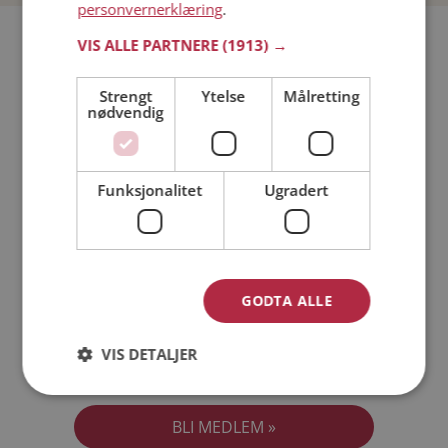
personvernerklæring
.
Bli medlem gratis!
VIS ALLE PARTNERE
(1913) →
Strengt
Ytelse
Målretting
Jeg er en:
Mann
Kvinne
nødvendig
Min alder:
Funksjonalitet
Ugradert
GODTA ALLE
VIS DETALJER
Jeg aksepterer
Medlemsvilkårene
Jeg aksepterer
Personvernreglene