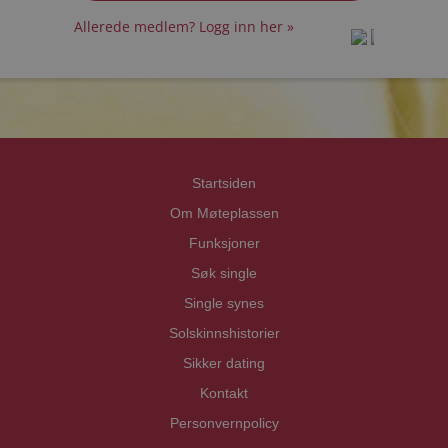
Allerede medlem? Logg inn her »
prot
prot
Priva
Priva
Startsiden
Om Møteplassen
Funksjoner
Søk single
Single synes
Solskinnshistorier
Sikker dating
Kontakt
Personvernpolicy