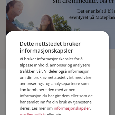
Dette nettstedet bruker
informasjonskapsler
]
Vi bruker informasjonskapsler for å
tilpasse innhold, annonser og analysere
trafikken vår. Vi deler også informasjon
Fler single
om din bruk av nettstedet vårt med våre
annonserings- og analysepartnere som
kan kombinere den med annen
Andre single fra Alver
informasjon du har gitt dem eller som de
Menn fra Alver
har samlet inn fra din bruk av tjenestene
Date kvinner i Norge
deres. Les mer om
informasjonskapsler
,
Date menn i Norge
medlemsvilkår
eller vår