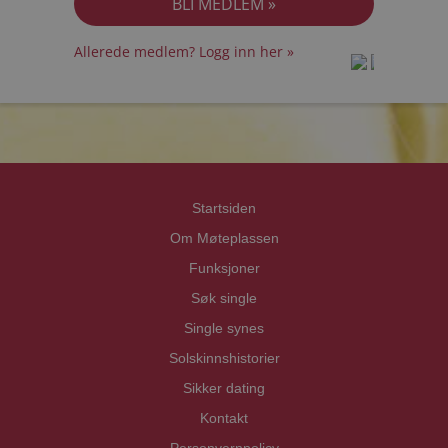
Allerede medlem? Logg inn her »
prot
prot
Priva
Priva
Startsiden
Om Møteplassen
Funksjoner
Søk single
Single synes
Solskinnshistorier
Sikker dating
Kontakt