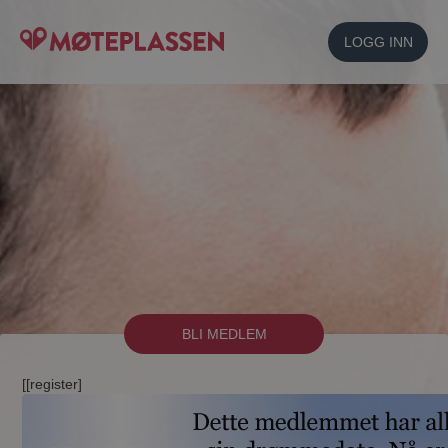
LOGG INN
BLI MEDLEM
[[register]