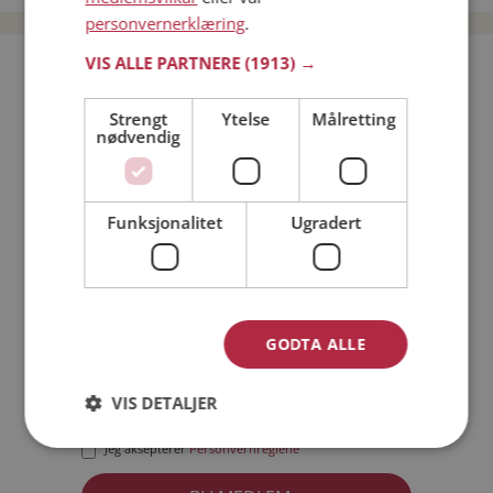
personvernerklæring
.
VIS ALLE PARTNERE
(1913) →
Bli medlem gratis!
Strengt
Ytelse
Målretting
nødvendig
Jeg er en:
Mann
Kvinne
Min alder:
Funksjonalitet
Ugradert
GODTA ALLE
VIS DETALJER
Jeg aksepterer
Medlemsvilkårene
Jeg aksepterer
Personvernreglene