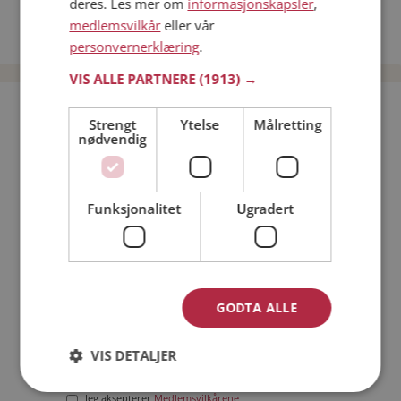
deres. Les mer om
informasjonskapsler
,
Date kvinner i Norge
medlemsvilkår
eller vår
Date menn i Norge
personvernerklæring
.
VIS ALLE PARTNERE
(1913) →
Bli medlem gratis!
Strengt
Ytelse
Målretting
nødvendig
Jeg er en:
Mann
Kvinne
Funksjonalitet
Ugradert
Min alder:
GODTA ALLE
VIS DETALJER
Jeg aksepterer
Medlemsvilkårene