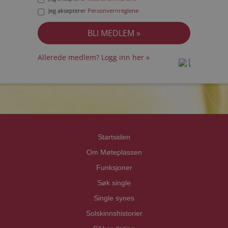
Jeg aksepterer
Personvernreglene
Allerede medlem? Logg inn her »
prot
prot
Priva
Priva
Startsiden
Om Møteplassen
Funksjoner
Søk single
Single synes
Solskinnshistorier