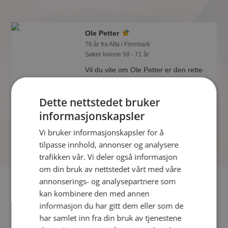
Ole Petter
76 år fra Alta i Finnmark
Søker kvinne 58 - 71 år
Vil du vite om Ole Petter er den rette
for deg? Bli medlem og se hva Ole
Petter liker å gjøre om kvelden.
Dette nettstedet bruker
Kanskje en treningsentusiast som deg
selv?
informasjonskapsler
Vi bruker informasjonskapsler for å
tilpasse innhold, annonser og analysere
trafikken vår. Vi deler også informasjon
om din bruk av nettstedet vårt med våre
annonserings- og analysepartnere som
Fler single
kan kombinere den med annen
informasjon du har gitt dem eller som de
Flere singlemenn fra Alta
:
Ailo
,
Jan Erik Partanen
,
Artis
har samlet inn fra din bruk av tjenestene
Kvinner fra Alta