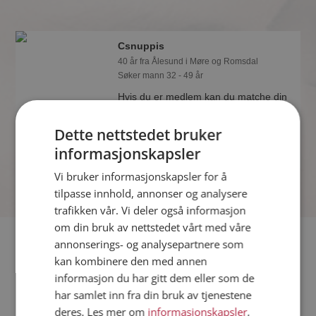
Csnuppis
40 år fra Ålesund i Møre og Romsdal
Søker mann 32 - 49 år
Hvis du er medlem kan du matche din
personlighet mot Csnuppis eller noen
av de andre single. Kanskje passer
Dette nettstedet bruker
dere sammen som hånd i hanske?
informasjonskapsler
Vi bruker informasjonskapsler for å
tilpasse innhold, annonser og analysere
trafikken vår. Vi deler også informasjon
om din bruk av nettstedet vårt med våre
Fler single
annonserings- og analysepartnere som
kan kombinere den med annen
informasjon du har gitt dem eller som de
Flere singlekvinner fra Ålesund
:
Kathrin
,
Luzenir
,
Trude
har samlet inn fra din bruk av tjenestene
Menn fra Ålesund
deres. Les mer om
informasjonskapsler
,
Date kvinner i Norge