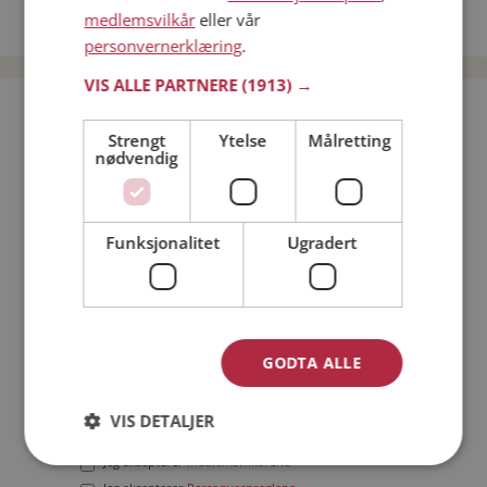
medlemsvilkår
eller vår
Date menn i Norge
personvernerklæring
.
VIS ALLE PARTNERE
(1913) →
Bli medlem gratis!
Strengt
Ytelse
Målretting
nødvendig
Jeg er en:
Mann
Kvinne
Min alder:
Funksjonalitet
Ugradert
GODTA ALLE
VIS DETALJER
Jeg aksepterer
Medlemsvilkårene