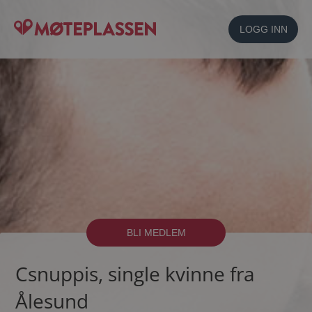
LOGG INN
BLI MEDLEM
Csnuppis, single kvinne fra
Ålesund