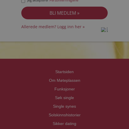
Jeg aksepterer
Personvernreglene
Allerede medlem? Logg inn her »
prot
prot
Priva
Priva
Startsiden
Om Møteplassen
Funksjoner
Søk single
Single synes
Solskinnshistorier
Sikker dating