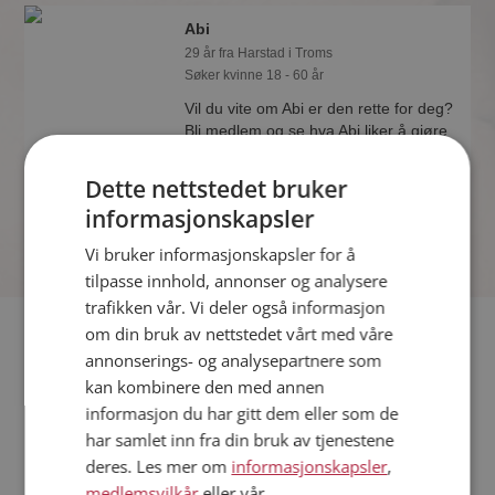
Abi
29 år fra Harstad i Troms
Søker kvinne 18 - 60 år
Vil du vite om Abi er den rette for deg?
Bli medlem og se hva Abi liker å gjøre
om kvelden. Kanskje en
treningsentusiast som deg selv?
Dette nettstedet bruker
informasjonskapsler
Vi bruker informasjonskapsler for å
tilpasse innhold, annonser og analysere
trafikken vår. Vi deler også informasjon
Fler single
om din bruk av nettstedet vårt med våre
annonserings- og analysepartnere som
kan kombinere den med annen
Flere singlemenn fra Harstad
:
Cato
,
Mikal
,
Håvard
informasjon du har gitt dem eller som de
Kvinner fra Harstad
har samlet inn fra din bruk av tjenestene
Date kvinner i Norge
deres. Les mer om
informasjonskapsler
,
Date menn i Norge
medlemsvilkår
eller vår