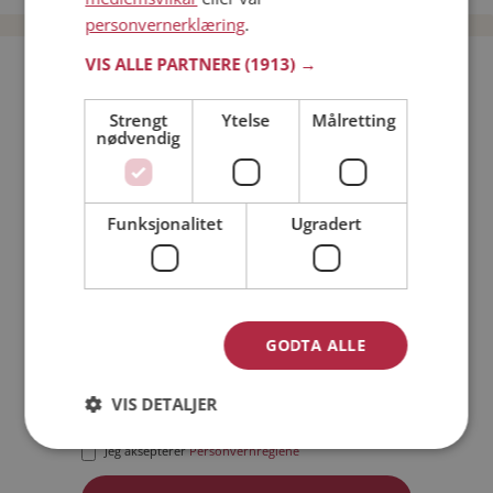
personvernerklæring
.
VIS ALLE PARTNERE
(1913) →
Bli medlem gratis!
Strengt
Ytelse
Målretting
nødvendig
Jeg er en:
Mann
Kvinne
Min alder:
Funksjonalitet
Ugradert
GODTA ALLE
VIS DETALJER
Jeg aksepterer
Medlemsvilkårene
Jeg aksepterer
Personvernreglene