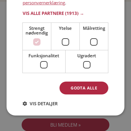
personvernerklæring
.
Bli medlem gratis!
VIS ALLE PARTNERE
(1913) →
Strengt
Ytelse
Målretting
Jeg er en:
Mann
Kvinne
nødvendig
Min alder:
Funksjonalitet
Ugradert
GODTA ALLE
VIS DETALJER
Jeg aksepterer
Medlemsvilkårene
Jeg aksepterer
Personvernreglene