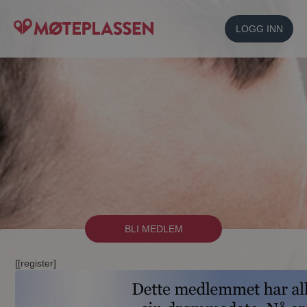
LOGG INN
BLI MEDLEM
[[register]