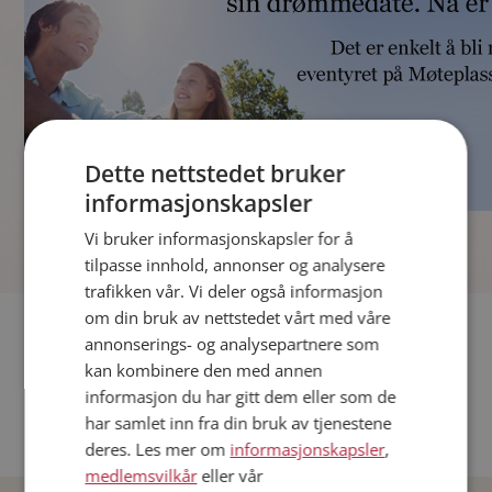
Dette nettstedet bruker
informasjonskapsler
]
Vi bruker informasjonskapsler for å
tilpasse innhold, annonser og analysere
trafikken vår. Vi deler også informasjon
om din bruk av nettstedet vårt med våre
Fler single
annonserings- og analysepartnere som
kan kombinere den med annen
Andre single fra Oslo
informasjon du har gitt dem eller som de
Date menn i Norge
har samlet inn fra din bruk av tjenestene
Date kvinner i Norge
deres. Les mer om
informasjonskapsler
,
medlemsvilkår
eller vår