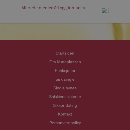
Allerede medlem? Logg inn her »
prot
prot
Priva
Priva
Startsiden
Om Møteplassen
Funksjoner
Søk single
Single synes
Solskinnshistorier
Sikker dating
Kontakt
Personvernpolicy