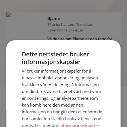
Bjarne
37 år fra Namsos i Trøndelag
Søker kvinne 27 - 41 år
Vil du vite om Bjarne er den rette for
deg? Bli medlem og se hva Bjarne liker
å gjøre om kvelden. Kanskje en
Dette nettstedet bruker
treningsentusiast som deg selv?
informasjonskapsler
Vi bruker informasjonskapsler for å
tilpasse innhold, annonser og analysere
trafikken vår. Vi deler også informasjon
om din bruk av nettstedet vårt med våre
Fler single
annonserings- og analysepartnere som
kan kombinere den med annen
informasjon du har gitt dem eller som de
Flere singlemenn fra Namsos
:
Oddvar
,
Tomas
,
Daniel
har samlet inn fra din bruk av tjenestene
Kvinner fra Namsos
deres. Les mer om
informasjonskapsler
,
Date kvinner i Norge