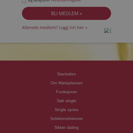
Jeg aksepterer
Personvernreglene
Allerede medlem? Logg inn her »
prot
prot
Priva
Priva
Startsiden
Om Møteplassen
Funksjoner
Søk single
Single synes
Solskinnshistorier
Sikker dating