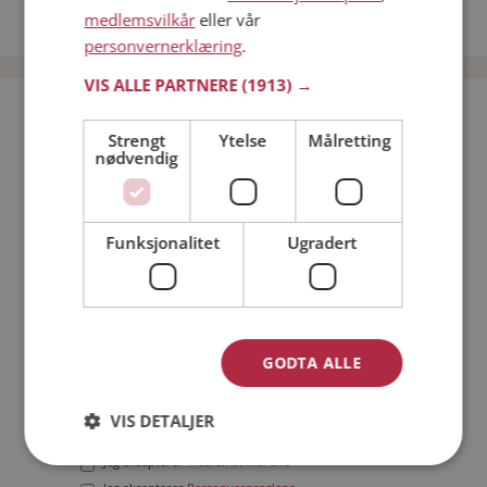
medlemsvilkår
eller vår
Date menn i Norge
personvernerklæring
.
VIS ALLE PARTNERE
(1913) →
Bli medlem gratis!
Strengt
Ytelse
Målretting
nødvendig
Jeg er en:
Mann
Kvinne
Min alder:
Funksjonalitet
Ugradert
GODTA ALLE
VIS DETALJER
Jeg aksepterer
Medlemsvilkårene