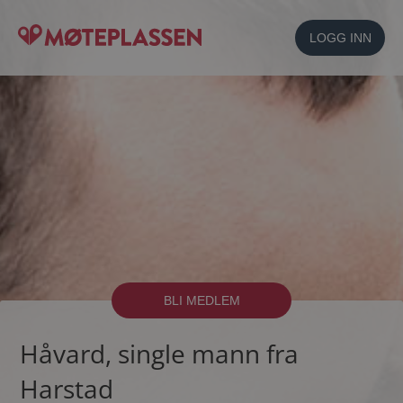
LOGG INN
BLI MEDLEM
Håvard, single mann fra
Harstad