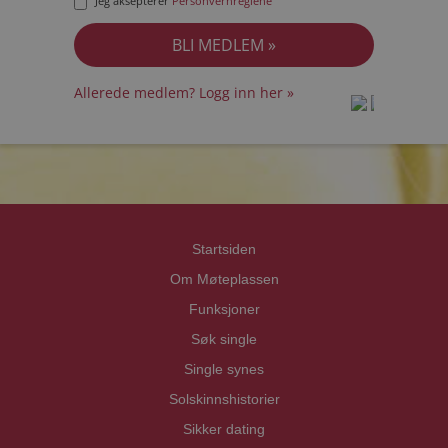
Jeg aksepterer
Personvernreglene
Allerede medlem? Logg inn her »
prot
prot
Priva
Priva
Startsiden
Om Møteplassen
Funksjoner
Søk single
Single synes
Solskinnshistorier
Sikker dating