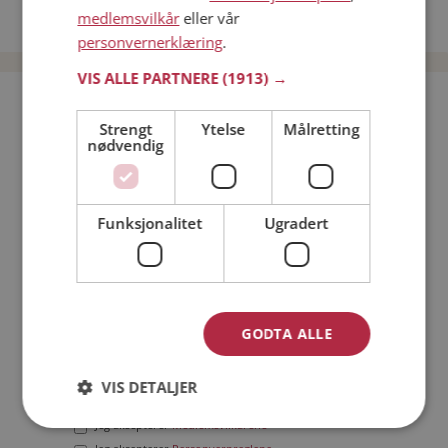
medlemsvilkår
eller vår
Date menn i Norge
personvernerklæring
.
VIS ALLE PARTNERE
(1913) →
Bli medlem gratis!
Strengt
Ytelse
Målretting
nødvendig
Jeg er en:
Mann
Kvinne
Min alder:
Funksjonalitet
Ugradert
GODTA ALLE
VIS DETALJER
Jeg aksepterer
Medlemsvilkårene