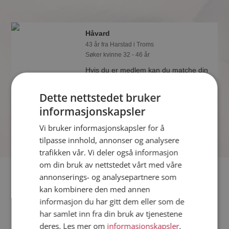
Håvard
43 år fra Harstad i Troms
Søker kvinne 32 - 46 år
Hvis du er medlem kan du matche din
personlighet mot Håvard eller noen av
de andre single. Kanskje passer dere
Dette nettstedet bruker
sammen som hånd i hanske?
informasjonskapsler
Vi bruker informasjonskapsler for å
tilpasse innhold, annonser og analysere
trafikken vår. Vi deler også informasjon
om din bruk av nettstedet vårt med våre
Fler single
annonserings- og analysepartnere som
kan kombinere den med annen
informasjon du har gitt dem eller som de
Flere singlemenn fra Harstad
:
Svein-Erik
,
Zhivko
,
Birger
har samlet inn fra din bruk av tjenestene
Kvinner fra Harstad
deres. Les mer om
informasjonskapsler
,
Date kvinner i Norge