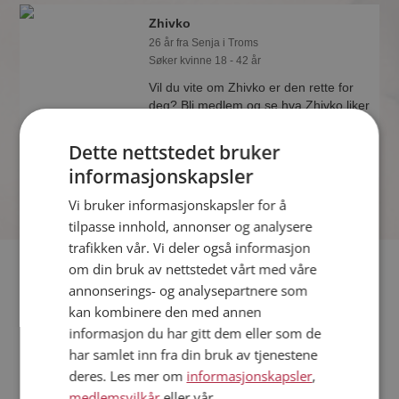
Zhivko
26 år fra Senja i Troms
Søker kvinne 18 - 42 år
Vil du vite om Zhivko er den rette for
deg? Bli medlem og se hva Zhivko liker
å gjøre om kvelden. Kanskje en
treningsentusiast som deg selv?
Dette nettstedet bruker
informasjonskapsler
Vi bruker informasjonskapsler for å
tilpasse innhold, annonser og analysere
trafikken vår. Vi deler også informasjon
Fler single
om din bruk av nettstedet vårt med våre
annonserings- og analysepartnere som
kan kombinere den med annen
Flere singlemenn fra Senja
:
Birger
,
Endre
,
Roy-Andre
informasjon du har gitt dem eller som de
Kvinner fra Senja
har samlet inn fra din bruk av tjenestene
Date kvinner i Norge
deres. Les mer om
informasjonskapsler
,
Date menn i Norge
medlemsvilkår
eller vår