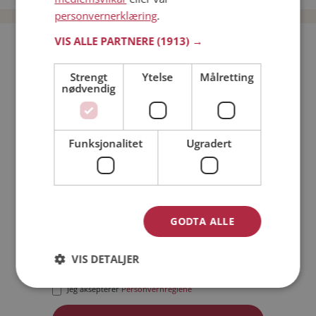
personvernerklæring
.
VIS ALLE PARTNERE
(1913) →
Bli medlem gratis!
Strengt
Ytelse
Målretting
nødvendig
Jeg er en:
Mann
Kvinne
Min alder:
Funksjonalitet
Ugradert
GODTA ALLE
VIS DETALJER
Jeg aksepterer
Medlemsvilkårene
Jeg aksepterer
Personvernreglene