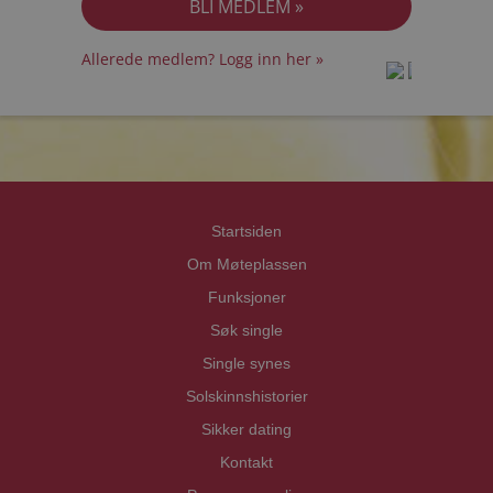
Allerede medlem? Logg inn her »
prot
prot
Priva
Priva
Startsiden
Om Møteplassen
Funksjoner
Søk single
Single synes
Solskinnshistorier
Sikker dating
Kontakt