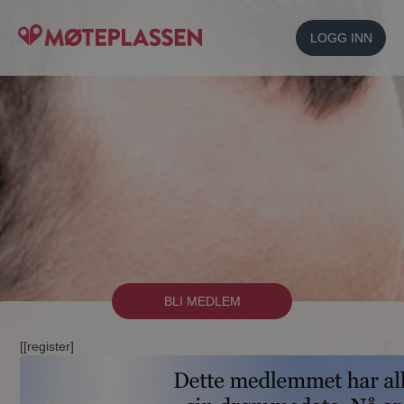
LOGG INN
BLI MEDLEM
[[register]