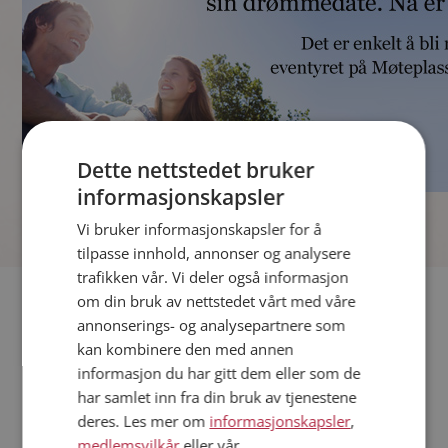
Dette nettstedet bruker
informasjonskapsler
]
Vi bruker informasjonskapsler for å
tilpasse innhold, annonser og analysere
trafikken vår. Vi deler også informasjon
Fler single
om din bruk av nettstedet vårt med våre
annonserings- og analysepartnere som
kan kombinere den med annen
Andre single fra Levanger
informasjon du har gitt dem eller som de
Menn fra Levanger
har samlet inn fra din bruk av tjenestene
Date kvinner i Norge
deres. Les mer om
informasjonskapsler
,
Date menn i Norge
medlemsvilkår
eller vår