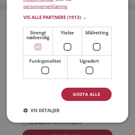
personvernerklæring
.
VIS ALLE PARTNERE
(1913) →
Bli medlem gratis!
Strengt
Ytelse
Målretting
nødvendig
Jeg er en:
Mann
Kvinne
Min alder:
Funksjonalitet
Ugradert
GODTA ALLE
VIS DETALJER
Jeg aksepterer
Medlemsvilkårene
Jeg aksepterer
Personvernreglene