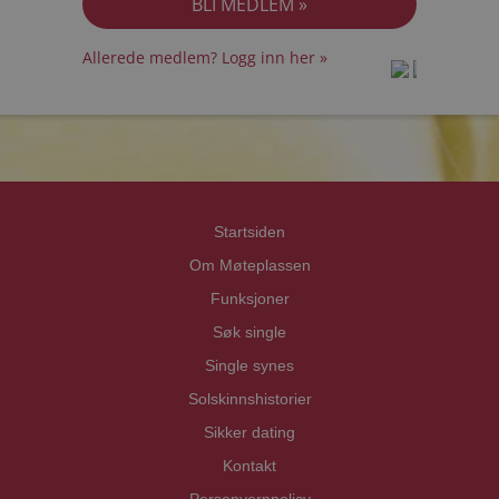
Allerede medlem? Logg inn her »
prot
prot
Priva
Priva
Startsiden
Om Møteplassen
Funksjoner
Søk single
Single synes
Solskinnshistorier
Sikker dating
Kontakt