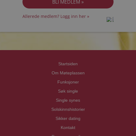
Allerede medlem? Logg inn her »
prot
prot
Priva
Priva
Startsiden
Om Møteplassen
Funksjoner
Søk single
Single synes
Solskinnshistorier
Sikker dating
Kontakt