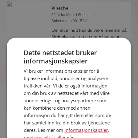
Vibeche
52 år fra Moss i Østfold
Søker mann 39 - 52 år
Om ett minutt kan du være medlem på
Møteplassen, og se om Vibeche er
drømmende eller praktisk! Det er
lettere å finne kjærligheten på nettet!
Dette nettstedet bruker
informasjonskapsler
Vi bruker informasjonskapsler for å
tilpasse innhold, annonser og analysere
trafikken vår. Vi deler også informasjon
Fler single
om din bruk av nettstedet vårt med våre
annonserings- og analysepartnere som
kan kombinere den med annen
Flere singlekvinner fra Moss
:
Musikkelsker
,
Zaneta
,
Randi
informasjon du har gitt dem eller som de
Menn fra Moss
har samlet inn fra din bruk av tjenestene
Date kvinner i Norge
deres. Les mer om
informasjonskapsler
,
Date menn i Norge
medlemsvilkår
eller vår