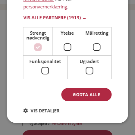
personvernerklæring
.
VIS ALLE PARTNERE
(1913) →
Bli medlem gratis!
Strengt
Ytelse
Målretting
nødvendig
Jeg er en:
Mann
Kvinne
Min alder:
Funksjonalitet
Ugradert
GODTA ALLE
VIS DETALJER
Jeg aksepterer
Medlemsvilkårene
Jeg aksepterer
Personvernreglene