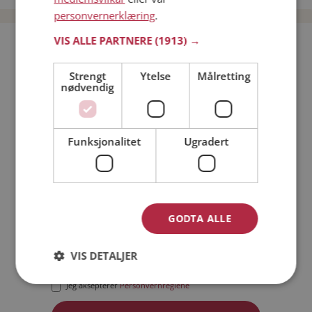
personvernerklæring
.
VIS ALLE PARTNERE
(1913) →
Bli medlem gratis!
Strengt
Ytelse
Målretting
nødvendig
Jeg er en:
Mann
Kvinne
Min alder:
Funksjonalitet
Ugradert
GODTA ALLE
VIS DETALJER
Jeg aksepterer
Medlemsvilkårene
Jeg aksepterer
Personvernreglene