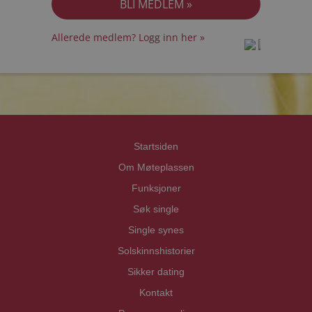
Allerede medlem? Logg inn her »
prot
prot
Priva
Priva
Startsiden
Om Møteplassen
Funksjoner
Søk single
Single synes
Solskinnshistorier
Sikker dating
Kontakt