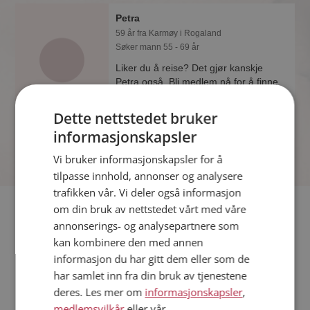
Petra
59 år fra Karmøy i Rogaland
Søker mann 55 - 69 år
Liker du å reise? Det gjør kanskje
Petra også. Bli medlem nå for å finne
svaret og mengder av andre
spennende fakta.
Dette nettstedet bruker
informasjonskapsler
Vi bruker informasjonskapsler for å
tilpasse innhold, annonser og analysere
trafikken vår. Vi deler også informasjon
Fler single
om din bruk av nettstedet vårt med våre
annonserings- og analysepartnere som
kan kombinere den med annen
Flere singlekvinner fra Karmøy
:
Oksana
,
Lusia
,
Kati
informasjon du har gitt dem eller som de
Menn fra Karmøy
har samlet inn fra din bruk av tjenestene
Date kvinner i Norge
deres. Les mer om
informasjonskapsler
,
Date menn i Norge
medlemsvilkår
eller vår