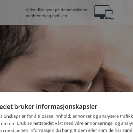
Virker like godt på datamaskinen,
nettbrettet og mobilen
tedet bruker informasjonskapsler
n fra Larvik
B
sjonskapsler for å tilpasse innhold, annonser og analysere trafikk
 om din bruk av nettstedet vårt med våre annonserings- og anal
n med annen informasjon du har gitt dem eller som de har samlet
Jeg er en: