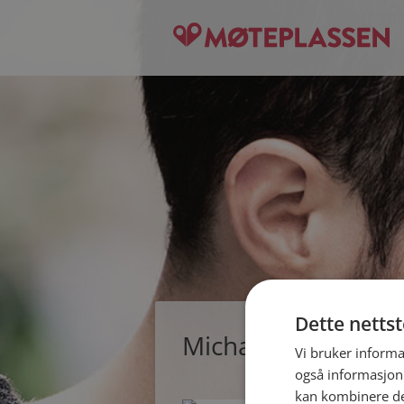
Dette netts
Michael, single man
Vi bruker informa
også informasjon
kan kombinere de