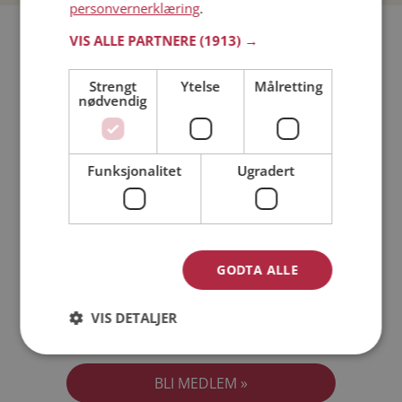
personvernerklæring
.
Bli medlem gratis!
VIS ALLE PARTNERE
(1913) →
Strengt
Ytelse
Målretting
Jeg er en:
Mann
Kvinne
nødvendig
Min alder:
Funksjonalitet
Ugradert
GODTA ALLE
VIS DETALJER
Jeg aksepterer
Medlemsvilkårene
Jeg aksepterer
Personvernreglene