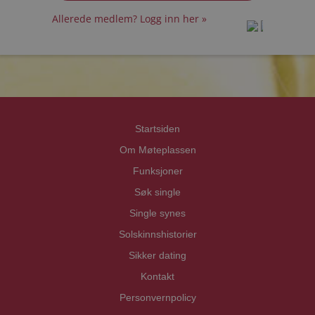
Allerede medlem? Logg inn her »
prot
prot
Priva
Priva
Startsiden
Om Møteplassen
Funksjoner
Søk single
Single synes
Solskinnshistorier
Sikker dating
Kontakt
Personvernpolicy