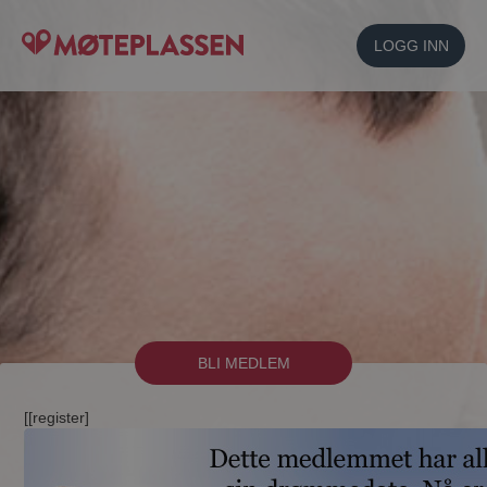
LOGG INN
BLI MEDLEM
[[register]