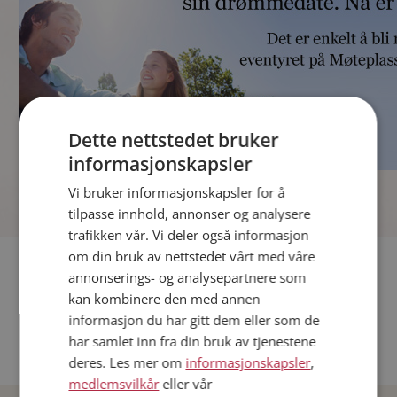
Dette nettstedet bruker
informasjonskapsler
]
Vi bruker informasjonskapsler for å
tilpasse innhold, annonser og analysere
trafikken vår. Vi deler også informasjon
om din bruk av nettstedet vårt med våre
Fler single
annonserings- og analysepartnere som
kan kombinere den med annen
Andre single fra Oslo
informasjon du har gitt dem eller som de
Date menn i Norge
har samlet inn fra din bruk av tjenestene
Date kvinner i Norge
deres. Les mer om
informasjonskapsler
,
medlemsvilkår
eller vår